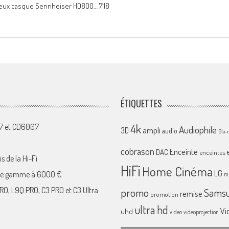
ameux casque Sennheiser HD800… 7118
ÉTIQUETTES
4k
07 et CD6007
Audiophile
ampli
3D
audio
Blu-
cobrason
Enceinte
DAC
enceintes
s de la Hi-Fi
HiFi
Home Cinéma
LG
 de gamme à 6000 €
mi
RO, L9Q PRO, C3 PRO et C3 Ultra
promo
Sams
remise
promotion
ultra hd
Vi
uhd
video
videoprojection