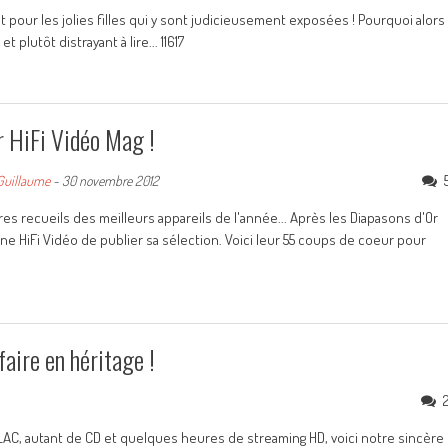
t pour les jolies filles qui y sont judicieusement exposées ! Pourquoi alors
plutôt distrayant à lire... 11617
r HiFi Vidéo Mag !
Guillaume
-
30 novembre 2012
s recueils des meilleurs appareils de l'année... Après les Diapasons d'Or
ine HiFi Vidéo de publier sa sélection. Voici leur 55 coups de coeur pour
aire en héritage !
LAC, autant de CD et quelques heures de streaming HD, voici notre sincère