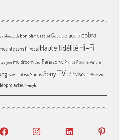
cobra
Casque audio
bon plan
Casque
bluetooth
ray
Hi-Fi
Haute fidélité
enceinte sans fil
Focal
Panasonic
multiroom
Platine Vinyle
Philips
se à jour
oled
TV
Sony
ung
Téléviseur
Sans-fil
Sonos
son
télévision
déoprojecteur
vinyle
Facebook
Instagram
LinkedIn
Pinterest