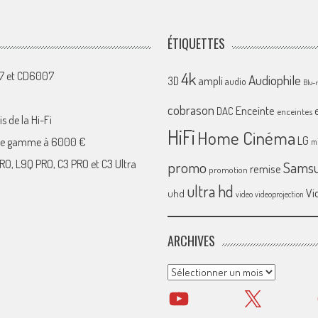
ÉTIQUETTES
4k
07 et CD6007
Audiophile
ampli
3D
audio
Blu-
cobrason
Enceinte
DAC
enceintes
s de la Hi-Fi
HiFi
Home Cinéma
LG
 de gamme à 6000 €
mi
RO, L9Q PRO, C3 PRO et C3 Ultra
promo
Sams
remise
promotion
ultra hd
Vi
uhd
video
videoprojection
ARCHIVES
Archives
YouTube
X