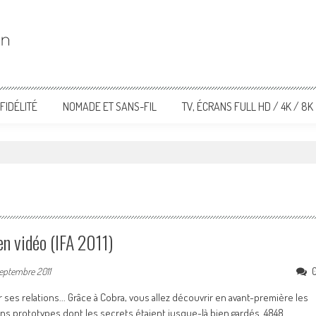
FIDÉLITÉ
NOMADE ET SANS-FIL
TV, ÉCRANS FULL HD / 4K / 8K
n vidéo (IFA 2011)
eptembre 2011
er ses relations... Grâce à Cobra, vous allez découvrir en avant-première les
ns prototypes dont les secrets étaient jusque-là bien gardés. 4848