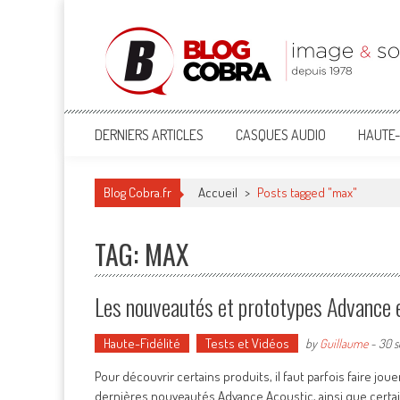
Blog Cobra
Toute l'actu Image & Son !
DERNIERS ARTICLES
CASQUES AUDIO
HAUTE-
Blog Cobra.fr
Accueil
>
Posts tagged "max"
TAG: MAX
Les nouveautés et prototypes Advance e
Haute-Fidélité
Tests et Vidéos
by
Guillaume
-
30 s
Pour découvrir certains produits, il faut parfois faire jou
dernières nouveautés Advance Acoustic, ainsi que certai