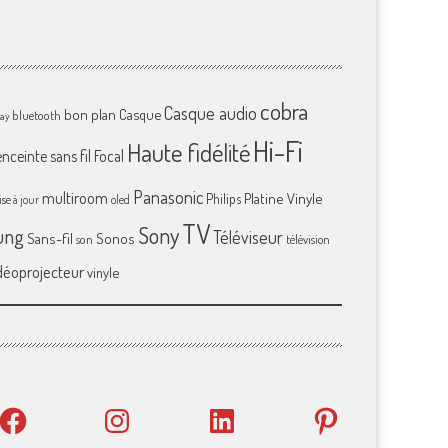
cobra
Casque audio
bon plan
Casque
bluetooth
ray
Hi-Fi
Haute fidélité
enceinte sans fil
Focal
Panasonic
multiroom
Platine Vinyle
Philips
se à jour
oled
TV
Sony
ung
Téléviseur
Sans-fil
Sonos
son
télévision
déoprojecteur
vinyle
Facebook
Instagram
LinkedIn
Pinterest