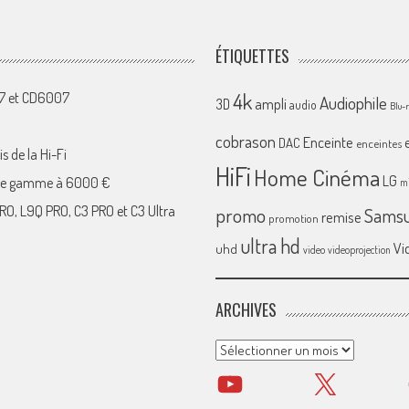
ÉTIQUETTES
4k
07 et CD6007
Audiophile
ampli
3D
audio
Blu-
cobrason
Enceinte
DAC
enceintes
s de la Hi-Fi
HiFi
Home Cinéma
LG
 de gamme à 6000 €
mi
RO, L9Q PRO, C3 PRO et C3 Ultra
promo
Sams
remise
promotion
ultra hd
Vi
uhd
video
videoprojection
ARCHIVES
Archives
YouTube
X