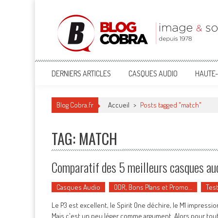
Blog Cobra
Toute l'actu Image & Son !
DERNIERS ARTICLES
CASQUES AUDIO
HAUTE-
Blog Cobra.fr
Accueil
>
Posts tagged "match"
TAG: MATCH
Comparatif des 5 meilleurs casques a
Casques Audio
ODR, Bons Plans et Promo…
Tes
Le P3 est excellent, le Spirit One déchire, le M1 impressio
Mais c'est un peu léger comme argument. Alors pour tout s