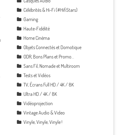
Casques Audio
Célébrités & Hi-Fi (#HifiStars)
Gaming
Haute-Fidélité
Home Cinéma
0
Objets Connectés et Domotique
ODR, Bons Plans et Promo…
Sans Fil, Nomade et Multiroom
Tests et Vidéos
TV, Écrans Full HD / 4K / 8K
Ultra HD / 4K / 8K
Vidéoprojection
Vintage Audio & Video
Vinyle, Vinyle, Vinyle !