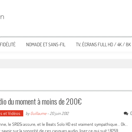
FIDÉLITÉ
NOMADE ET SANS-FIL
TV, ÉCRANS FULL HD / 4K / 8K
udio du moment à moins de 200€
ts et Vidéos
by
Guillaume
-
20 juin 2012
nne, le SR125i assure, et le Beats Solo HD est vraiment sympathique... Ok...
avoir sur la sonorité de ces casques audio, lisez ce qui suit ! 8259