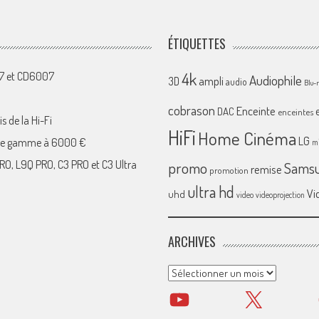
ÉTIQUETTES
4k
07 et CD6007
Audiophile
ampli
3D
audio
Blu-
cobrason
Enceinte
DAC
enceintes
s de la Hi-Fi
HiFi
Home Cinéma
LG
 de gamme à 6000 €
mi
RO, L9Q PRO, C3 PRO et C3 Ultra
promo
Sams
remise
promotion
ultra hd
Vi
uhd
video
videoprojection
ARCHIVES
Archives
YouTube
X