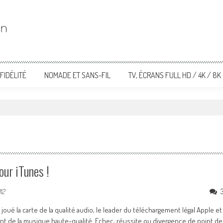
FIDÉLITÉ
NOMADE ET SANS-FIL
TV, ÉCRANS FULL HD / 4K / 8K
ur iTunes !
12
é la carte de la qualité audio, le leader du téléchargement légal Apple et
nt de la musique haute-qualité. Echec, réussite ou divergence de point de