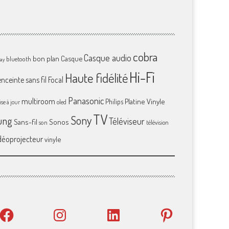
cobra
Casque audio
bon plan
Casque
bluetooth
ray
Hi-Fi
Haute fidélité
enceinte sans fil
Focal
Panasonic
multiroom
Platine Vinyle
Philips
se à jour
oled
TV
Sony
ung
Téléviseur
Sans-fil
Sonos
son
télévision
déoprojecteur
vinyle
Facebook
Instagram
LinkedIn
Pinterest