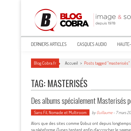
Blog Cobra
Toute l'actu Image & Son !
DERNIERS ARTICLES
CASQUES AUDIO
HAUTE-
Blog Cobra.fr
Accueil
>
Posts tagged "masterisés"
TAG: MASTERISÉS
Des albums spécialement Masterisés po
Sans Fil, Nomade et Multiroom
by
Guillaume
-
7 mars 20
Alors que des sites comme Qobuz ont depuis longtemps jou
sa plateforme iTunes tentent enfin d’accrocher le segme