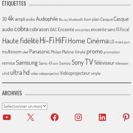
ÉTIQUETTES
4k
Audiophile
Casque
ampli
3D
bon plan
Casque
audio
bluetooth
Blu-ray
cobra
cobrason
audio
Enceinte
enceinte sans fil
Focal
DAC
enceintes
Hi-Fi
HiFi
Home Cinéma
Haute fidélité
LG
mise à jour
promo
Panasonic
multiroom
Platine Vinyle
Philips
promotion
oled
TV
Sony
Samsung
Téléviseur
remise
Sans-fil
Sonos
son
télévision
ultra hd
Vidéoprojecteur
uhd
vinyle
video
videoprojection
ARCHIVES
Archives
YouTube
X
Facebook
Instagram
LinkedIn
Pinter