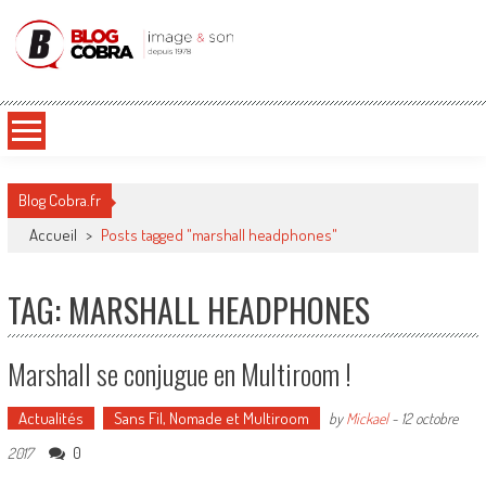
Blog Cobra
Toute l'actu Image & Son !
Blog Cobra.fr
Accueil
>
Posts tagged "marshall headphones"
TAG: MARSHALL HEADPHONES
Marshall se conjugue en Multiroom !
Actualités
Sans Fil, Nomade et Multiroom
by
Mickael
-
12 octobre
0
2017