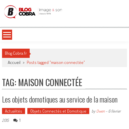
Blog Cobra
Toute l'actu Image & Son !
Blog Cobra.fr
Accueil
>
Posts tagged "maison connectée"
TAG: MAISON CONNECTÉE
Les objets domotiques au service de la maison
Actualités
Objets Connectés et Domotique
by
Owen
-
6 février
1
2015