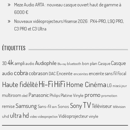
Meze Audio ARTA : nouveau casque ouvert haut de gamme à
6000 €
Nouveaux vidéoprojecteurs Hisense 2026 : PX4-PRO, L9Q PRO,
C3 PRO et C3 Ultra
ÉTIQUETTES
4k
Audiophile
Casque
ampli
3D
bon plan
Casque
audio
bluetooth
Blu-ray
cobra
cobrason
audio
Enceinte
enceinte sans fil
Focal
DAC
enceintes
Hi-Fi
HiFi
Home Cinéma
Haute fidélité
LG
mise à jour
promo
Panasonic
multiroom
Platine Vinyle
Philips
promotion
oled
TV
Sony
Samsung
Téléviseur
remise
Sans-fil
Sonos
son
télévision
ultra hd
Vidéoprojecteur
uhd
vinyle
video
videoprojection