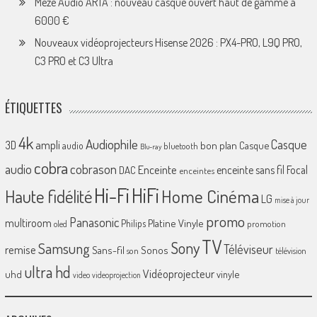
Meze Audio ARTA : nouveau casque ouvert haut de gamme à
6000 €
Nouveaux vidéoprojecteurs Hisense 2026 : PX4-PRO, L9Q PRO,
C3 PRO et C3 Ultra
ÉTIQUETTES
4k
Audiophile
Casque
ampli
3D
bon plan
Casque
audio
bluetooth
Blu-ray
cobra
cobrason
audio
Enceinte
enceinte sans fil
Focal
DAC
enceintes
Hi-Fi
HiFi
Home Cinéma
Haute fidélité
LG
mise à jour
promo
Panasonic
multiroom
Platine Vinyle
Philips
promotion
oled
TV
Sony
Samsung
Téléviseur
remise
Sans-fil
Sonos
son
télévision
ultra hd
Vidéoprojecteur
uhd
vinyle
video
videoprojection