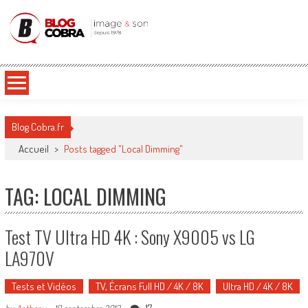
Blog Cobra
Toute l'actu Image & Son !
Blog Cobra.fr
Accueil
>
Posts tagged "Local Dimming"
TAG: LOCAL DIMMING
Test TV Ultra HD 4K : Sony X9005 vs LG
LA970V
Tests et Vidéos
TV, Écrans Full HD / 4K / 8K
Ultra HD / 4K / 8K