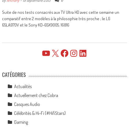
17
by
Anthony
-
19 septembre 2013
Suite de nos tests consacrés aux TV Ultra HD avec cette semaine un
comparatif entre 2 modèles à la philosophie très proche ; le LG
65LA970V et le Sony KD-65X9005. 16816
YouTube
X
Facebook
Instagram
LinkedIn
CATÉGORIES
Actualités
Actuellement chez Cobra
Casques Audio
Célébrités & Hi-Fi (#HifiStars)
Gaming