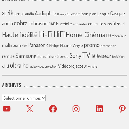
4k
Audiophile
Casque
ampli
3D
bon plan
Casque
audio
bluetooth
Blu-ray
cobra
cobrason
audio
Enceinte
enceinte sans fil
Focal
DAC
enceintes
Hi-Fi
HiFi
Home Cinéma
Haute fidélité
LG
mise à jour
promo
Panasonic
multiroom
Platine Vinyle
Philips
promotion
oled
TV
Sony
Samsung
Téléviseur
remise
Sans-fil
Sonos
son
télévision
ultra hd
Vidéoprojecteur
uhd
vinyle
video
videoprojection
ARCHIVES
Archives
YouTube
X
Facebook
Instagram
LinkedIn
Pinter