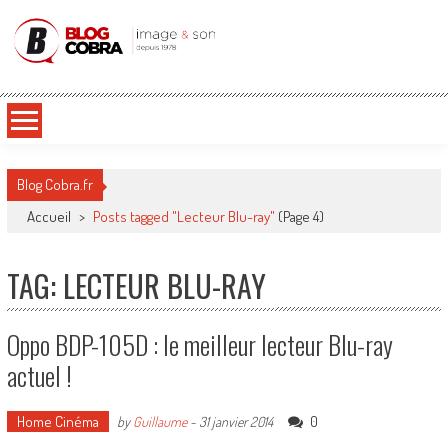
Blog Cobra
Toute l'actu Image & Son !
Blog Cobra.fr
Accueil
>
Posts tagged "Lecteur Blu-ray"
(Page 4)
TAG: LECTEUR BLU-RAY
Oppo BDP-105D : le meilleur lecteur Blu-ray
actuel !
Home Cinéma
0
by
Guillaume
-
31 janvier 2014