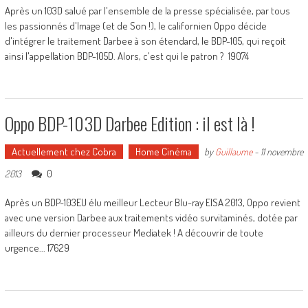
Après un 103D salué par l'ensemble de la presse spécialisée, par tous
les passionnés d'Image (et de Son !), le californien Oppo décide
d'intégrer le traitement Darbee à son étendard, le BDP-105, qui reçoit
ainsi l'appellation BDP-105D. Alors, c'est qui le patron ? 19074
Oppo BDP-103D Darbee Edition : il est là !
Actuellement chez Cobra
Home Cinéma
by
Guillaume
-
11 novembre
0
2013
Après un BDP-103EU élu meilleur Lecteur Blu-ray EISA 2013, Oppo revient
avec une version Darbee aux traitements vidéo survitaminés, dotée par
ailleurs du dernier processeur Mediatek ! A découvrir de toute
urgence... 17629