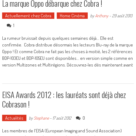
La marque Oppo débarque chez Cobra !
Actuellement chez Cobra
Home Cinéma
by
Anthony
-
29 août 2013
1
La rumeur bruissait depuis quelques semaines déjà... Elle est
confirmée. Cobra distribue désormais les lecteurs Blu-ray de la marque
Oppo ! Et comme Cobra ne fait pas les choses à moitié, les 2 références
BDP-103EU et BDP-105EU sont disponibles... en version simple comme en
version Multizones et Multirégions. Découvrez-les dès maintenant avant
EISA Awards 2012 : les lauréats sont déjà chez
Cobrason !
Actualités
0
by
Stephane
-
17 août 2012
Les membres de l'EISA (European Imaging and Sound Association)