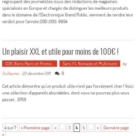
regroupant des journalistes issus des rédactions de magazines
spécialisés en Europe et chargés de distinguer les meilleurs produits
dans le domaine de l'Électronique Grand Public, viennent de rendre leur
verdict pour l'année 2012-2013. 8894
Un plaisir XXL et utile pour moins de 100€ !
ODR, Bons Plans et Promo…
Sans Fil, Nomade et Multiroom
by
0
Guillaume
-
22 décembre 2011
Cet article démontre qu’un produit utile n’est pas forcément cher ! Voici
une sélection d’appareils abordables, dont vous ne pourrez plus vous
passer… 5769
4 sur 7
« Première page
«
…
3
4
5
…
»
Dernière page
»