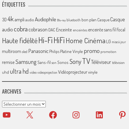
ÉTIQUETTES
4k
Audiophile
Casque
ampli
3D
bon plan
Casque
audio
bluetooth
Blu-ray
cobra
cobrason
audio
Enceinte
enceinte sans fil
Focal
DAC
enceintes
Hi-Fi
HiFi
Home Cinéma
Haute fidélité
LG
mise à jour
promo
Panasonic
multiroom
Platine Vinyle
Philips
promotion
oled
TV
Sony
Samsung
Téléviseur
remise
Sans-fil
Sonos
son
télévision
ultra hd
Vidéoprojecteur
uhd
vinyle
video
videoprojection
ARCHIVES
Archives
YouTube
X
Facebook
Instagram
LinkedIn
Pinter