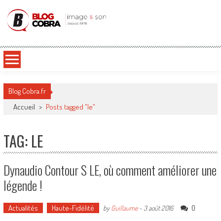
Blog Cobra
Toute l'actu Image & Son !
Blog Cobra.fr
Accueil
>
Posts tagged "le"
TAG: LE
Dynaudio Contour S LE, où comment améliorer une
légende !
Actualités
Haute-Fidélité
0
by
Guillaume
-
3 août 2016