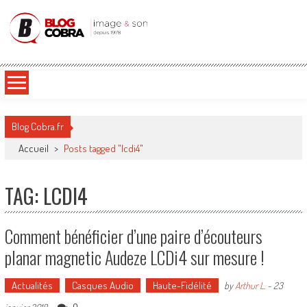
Blog Cobra
Toute l'actu Image & Son !
Blog Cobra.fr
Accueil
>
Posts tagged "lcdi4"
TAG: LCDI4
Comment bénéficier d’une paire d’écouteurs
planar magnetic Audeze LCDi4 sur mesure !
Actualités
Casques Audio
Haute-Fidélité
by
Arthur L.
-
23