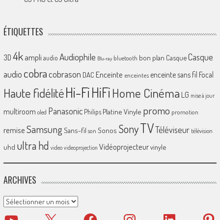
ÉTIQUETTES
4k
Audiophile
Casque
ampli
3D
bon plan
Casque
audio
bluetooth
Blu-ray
cobra
cobrason
audio
Enceinte
enceinte sans fil
Focal
DAC
enceintes
Hi-Fi
HiFi
Home Cinéma
Haute fidélité
LG
mise à jour
promo
Panasonic
multiroom
Platine Vinyle
Philips
promotion
oled
TV
Sony
Samsung
Téléviseur
remise
Sans-fil
Sonos
son
télévision
ultra hd
Vidéoprojecteur
uhd
vinyle
video
videoprojection
ARCHIVES
Archives
YouTube
X
Facebook
Instagram
LinkedIn
Pinter