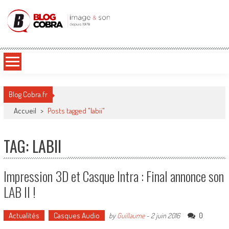
Blog Cobra
Toute l'actu Image & Son !
Blog Cobra.fr
Accueil
>
Posts tagged "labii"
TAG: LABII
Impression 3D et Casque Intra : Final annonce son
LAB II !
Actualités
Casques Audio
0
by
Guillaume
-
2 juin 2016