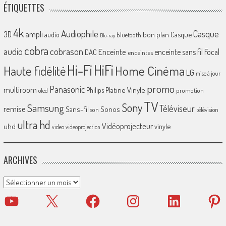
ÉTIQUETTES
4k
Audiophile
Casque
ampli
3D
bon plan
Casque
audio
bluetooth
Blu-ray
cobra
cobrason
audio
Enceinte
enceinte sans fil
Focal
DAC
enceintes
Hi-Fi
HiFi
Home Cinéma
Haute fidélité
LG
mise à jour
promo
Panasonic
multiroom
Platine Vinyle
Philips
promotion
oled
TV
Sony
Samsung
Téléviseur
remise
Sans-fil
Sonos
son
télévision
ultra hd
Vidéoprojecteur
uhd
vinyle
video
videoprojection
ARCHIVES
Archives
YouTube
X
Facebook
Instagram
LinkedIn
Pinter