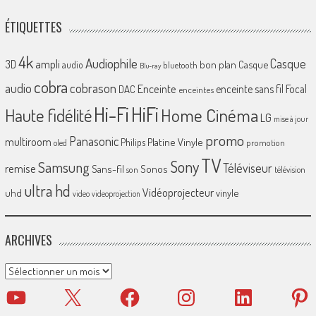
ÉTIQUETTES
4k
Audiophile
Casque
ampli
3D
bon plan
Casque
audio
bluetooth
Blu-ray
cobra
cobrason
audio
Enceinte
enceinte sans fil
Focal
DAC
enceintes
Hi-Fi
HiFi
Home Cinéma
Haute fidélité
LG
mise à jour
promo
Panasonic
multiroom
Platine Vinyle
Philips
promotion
oled
TV
Sony
Samsung
Téléviseur
remise
Sans-fil
Sonos
son
télévision
ultra hd
Vidéoprojecteur
uhd
vinyle
video
videoprojection
ARCHIVES
Archives
YouTube
X
Facebook
Instagram
LinkedIn
Pinter