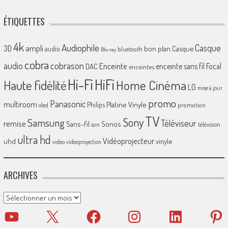
ÉTIQUETTES
4k
Audiophile
Casque
ampli
3D
bon plan
Casque
audio
bluetooth
Blu-ray
cobra
cobrason
audio
Enceinte
enceinte sans fil
Focal
DAC
enceintes
Hi-Fi
HiFi
Home Cinéma
Haute fidélité
LG
mise à jour
promo
Panasonic
multiroom
Platine Vinyle
Philips
promotion
oled
TV
Sony
Samsung
Téléviseur
remise
Sans-fil
Sonos
son
télévision
ultra hd
Vidéoprojecteur
uhd
vinyle
video
videoprojection
ARCHIVES
Archives
YouTube
X
Facebook
Instagram
LinkedIn
Pinter