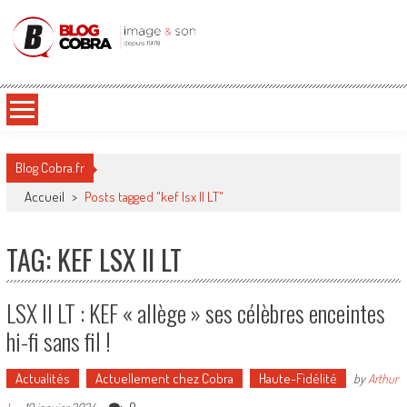
Blog Cobra
Toute l'actu Image & Son !
Blog Cobra.fr
Accueil
>
Posts tagged "kef lsx II LT"
TAG: KEF LSX II LT
LSX II LT : KEF « allège » ses célèbres enceintes
hi-fi sans fil !
Actualités
Actuellement chez Cobra
Haute-Fidélité
by
Arthur