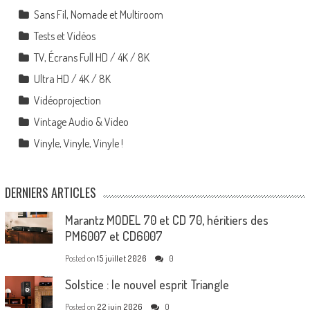
Sans Fil, Nomade et Multiroom
Tests et Vidéos
TV, Écrans Full HD / 4K / 8K
Ultra HD / 4K / 8K
Vidéoprojection
Vintage Audio & Video
Vinyle, Vinyle, Vinyle !
DERNIERS ARTICLES
Marantz MODEL 70 et CD 70, héritiers des
PM6007 et CD6007
Posted on
15 juillet 2026
0
Solstice : le nouvel esprit Triangle
Posted on
22 juin 2026
0