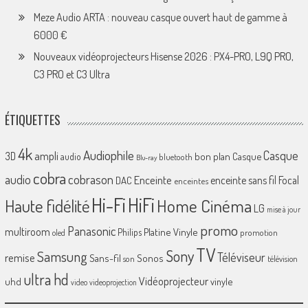
Meze Audio ARTA : nouveau casque ouvert haut de gamme à
6000 €
Nouveaux vidéoprojecteurs Hisense 2026 : PX4-PRO, L9Q PRO,
C3 PRO et C3 Ultra
ÉTIQUETTES
4k
Audiophile
Casque
ampli
3D
bon plan
Casque
audio
bluetooth
Blu-ray
cobra
cobrason
audio
Enceinte
enceinte sans fil
Focal
DAC
enceintes
Hi-Fi
HiFi
Home Cinéma
Haute fidélité
LG
mise à jour
promo
Panasonic
multiroom
Platine Vinyle
Philips
promotion
oled
TV
Sony
Samsung
Téléviseur
remise
Sans-fil
Sonos
son
télévision
ultra hd
Vidéoprojecteur
uhd
vinyle
video
videoprojection