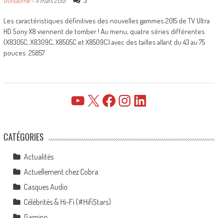
3
Guillaume
-
11 mars 2015
Les caractéristiques définitives des nouvelles gammes 2015 de TV Ultra
HD Sony X8 viennent de tomber ! Au menu, quatre séries différentes
(X8305C, X8309C, X8505C et X8509C) avec des tailles allant du 43 au 75
pouces. 25857
YouTube
X
Facebook
Instagram
LinkedIn
CATÉGORIES
Actualités
Actuellement chez Cobra
Casques Audio
Célébrités & Hi-Fi (#HifiStars)
Gaming