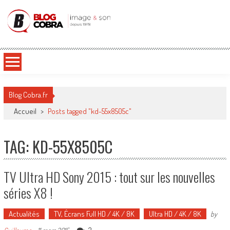
Blog Cobra
Toute l'actu Image & Son !
Blog Cobra.fr
Accueil
>
Posts tagged "kd-55x8505c"
TAG: KD-55X8505C
TV Ultra HD Sony 2015 : tout sur les nouvelles
séries X8 !
Actualités
TV, Écrans Full HD / 4K / 8K
Ultra HD / 4K / 8K
by