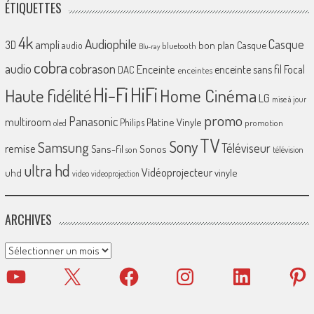
ÉTIQUETTES
4k
Audiophile
Casque
ampli
3D
bon plan
Casque
audio
bluetooth
Blu-ray
cobra
cobrason
audio
Enceinte
enceinte sans fil
Focal
DAC
enceintes
Hi-Fi
HiFi
Home Cinéma
Haute fidélité
LG
mise à jour
promo
Panasonic
multiroom
Platine Vinyle
Philips
promotion
oled
TV
Sony
Samsung
Téléviseur
remise
Sans-fil
Sonos
son
télévision
ultra hd
Vidéoprojecteur
uhd
vinyle
video
videoprojection
ARCHIVES
Archives
YouTube
X
Facebook
Instagram
LinkedIn
Pinter