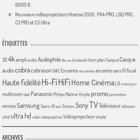
6000 €
Nouveaux vidéoprojecteurs Hisense 2026 : PX4-PRO, L9Q PRO,
C3 PRO et C3 Ultra
ÉTIQUETTES
4k
Audiophile
Casque
ampli
3D
bon plan
Casque
audio
bluetooth
Blu-ray
cobra
cobrason
audio
Enceinte
enceinte sans fil
Focal
DAC
enceintes
Hi-Fi
HiFi
Home Cinéma
Haute fidélité
LG
mise à jour
promo
Panasonic
multiroom
Platine Vinyle
Philips
promotion
oled
TV
Sony
Samsung
Téléviseur
remise
Sans-fil
Sonos
son
télévision
ultra hd
Vidéoprojecteur
uhd
vinyle
video
videoprojection
ARCHIVES