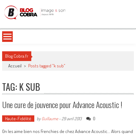
Blog Cobra
Toute l'actu Image & Son !
Blog Cobra.fr
Accueil
>
Posts tagged "k sub"
TAG: K SUB
Une cure de jouvence pour Advance Acoustic !
Haute-Fidélité
0
by
Guillaume
-
29 avril 2013
On les aime bien nos Frenchies de chez Advance Acoustic... Alors quand