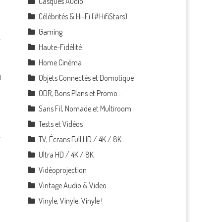
Casques Audio
Célébrités & Hi-Fi (#HifiStars)
Gaming
Haute-Fidélité
Home Cinéma
1
Objets Connectés et Domotique
ODR, Bons Plans et Promo…
Sans Fil, Nomade et Multiroom
Tests et Vidéos
TV, Écrans Full HD / 4K / 8K
Ultra HD / 4K / 8K
Vidéoprojection
Vintage Audio & Video
Vinyle, Vinyle, Vinyle !