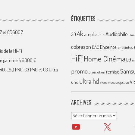
ÉTIQUETTES
4k
07 et CD6007
Audiophile
ampli
3D
audio
Blu-
cobrason
Enceinte
DAC
enceintes
s de la Hi-Fi
HiFi
Home Cinéma
LG
 de gamme à 6000 €
mi
RO, L9Q PRO, C3 PRO et C3 Ultra
promo
Sams
remise
promotion
ultra hd
Vi
uhd
video
videoprojection
ARCHIVES
Archives
YouTube
X