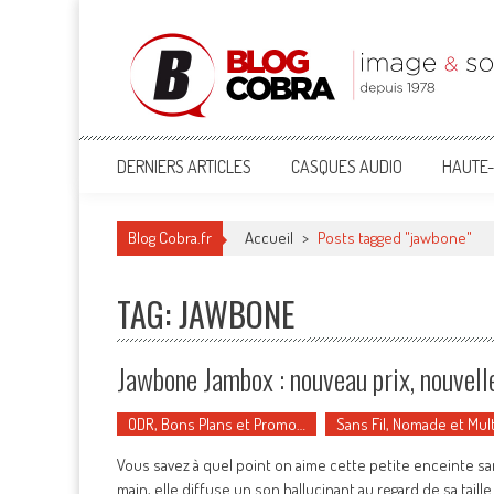
Blog Cobra
Toute l'actu Image & Son !
DERNIERS ARTICLES
CASQUES AUDIO
HAUTE-
Blog Cobra.fr
Accueil
>
Posts tagged "jawbone"
TAG: JAWBONE
Jawbone Jambox : nouveau prix, nouvelle
ODR, Bons Plans et Promo…
Sans Fil, Nomade et Mul
Vous savez à quel point on aime cette petite enceinte sa
main, elle diffuse un son hallucinant au regard de sa tail