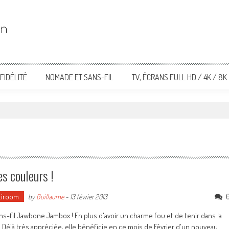
FIDÉLITÉ
NOMADE ET SANS-FIL
TV, ÉCRANS FULL HD / 4K / 8K
s couleurs !
tiroom
by
Guillaume
-
13 février 2013
ns-fil Jawbone Jambox ! En plus d'avoir un charme fou et de tenir dans la
le. Déjà très appréciée, elle bénéficie en ce mois de Février d'un nouveau