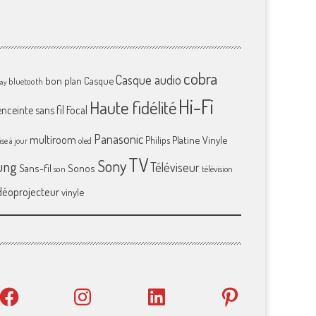
cobra
Casque audio
bon plan
Casque
bluetooth
ray
Hi-Fi
Haute fidélité
enceinte sans fil
Focal
Panasonic
multiroom
Platine Vinyle
Philips
se à jour
oled
TV
Sony
ung
Téléviseur
Sans-fil
Sonos
son
télévision
déoprojecteur
vinyle
Facebook
Instagram
LinkedIn
Pinterest