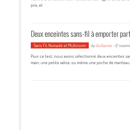
prix, et
Deux enceintes sans-fil à emporter pa
Sans Fil, Nomade et Multiroom
by
Guillaume
-
12 novem
Pour ce test, nous avons sélectionné deux enceintes san
main, une petite valise, ou même une poche de manteau. 