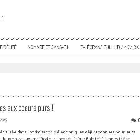
FIDÉLITÉ
NOMADE ET SANS-FIL
TV, ÉCRANS FULL HD / 4K / 8K
es aux coeurs purs !
2015
écialisée dans l'optimisation d'électroniques déjà reconnues pour leurs
 deux nouveaux amplificateurs hybride (série Gold) et à lampes (série