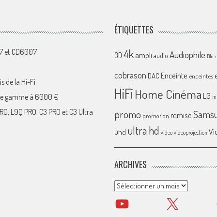
ÉTIQUETTES
4k
07 et CD6007
Audiophile
ampli
3D
audio
Blu-
cobrason
Enceinte
DAC
enceintes
s de la Hi-Fi
HiFi
Home Cinéma
LG
 de gamme à 6000 €
mi
RO, L9Q PRO, C3 PRO et C3 Ultra
promo
Sams
remise
promotion
ultra hd
Vi
uhd
video
videoprojection
ARCHIVES
Archives
YouTube
X