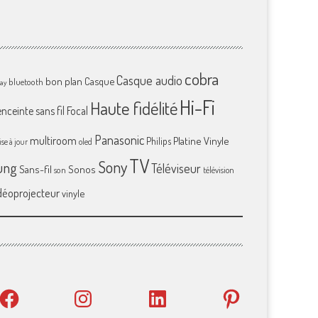
cobra
Casque audio
bon plan
Casque
bluetooth
ray
Hi-Fi
Haute fidélité
enceinte sans fil
Focal
Panasonic
multiroom
Platine Vinyle
Philips
se à jour
oled
TV
Sony
ung
Téléviseur
Sans-fil
Sonos
son
télévision
déoprojecteur
vinyle
Facebook
Instagram
LinkedIn
Pinterest