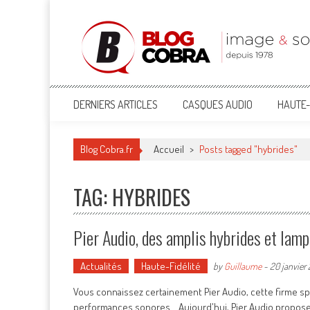
Blog Cobra
Toute l'actu Image & Son !
DERNIERS ARTICLES
CASQUES AUDIO
HAUTE-
Blog Cobra.fr
Accueil
>
Posts tagged "hybrides"
TAG: HYBRIDES
Pier Audio, des amplis hybrides et lamp
Actualités
Haute-Fidélité
by
Guillaume
-
20 janvier 
Vous connaissez certainement Pier Audio, cette firme sp
performances sonores... Aujourd'hui, Pier Audio propose