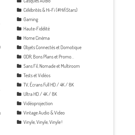
Casques Audio
Célébrités & Hi-Fi (#HifiStars)
Gaming
Haute-Fidélité
Home Cinéma
0
Objets Connectés et Domotique
ODR, Bons Plans et Promo…
Sans Fil, Nomade et Multiroom
Tests et Vidéos
TV, Écrans Full HD / 4K / 8K
Ultra HD / 4K / 8K
Vidéoprojection
Vintage Audio & Video
0
Vinyle, Vinyle, Vinyle !