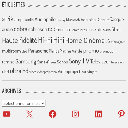
ÉTIQUETTES
4k
Audiophile
Casque
ampli
3D
bon plan
Casque
audio
bluetooth
Blu-ray
cobra
cobrason
audio
Enceinte
enceinte sans fil
Focal
DAC
enceintes
Hi-Fi
HiFi
Home Cinéma
Haute fidélité
LG
mise à jour
promo
Panasonic
multiroom
Platine Vinyle
Philips
promotion
oled
TV
Sony
Samsung
Téléviseur
remise
Sans-fil
Sonos
son
télévision
ultra hd
Vidéoprojecteur
uhd
vinyle
video
videoprojection
ARCHIVES
Archives
YouTube
X
Facebook
Instagram
LinkedIn
Pinter