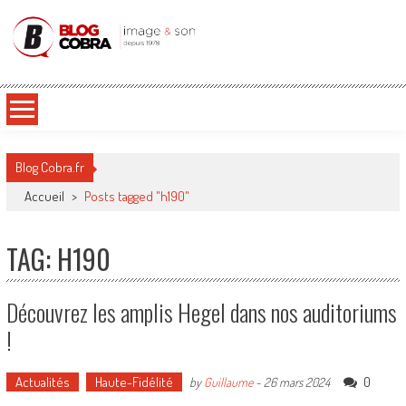
Blog Cobra
Toute l'actu Image & Son !
Blog Cobra.fr
Accueil
>
Posts tagged "h190"
TAG: H190
Découvrez les amplis Hegel dans nos auditoriums
!
Actualités
Haute-Fidélité
0
by
Guillaume
-
26 mars 2024