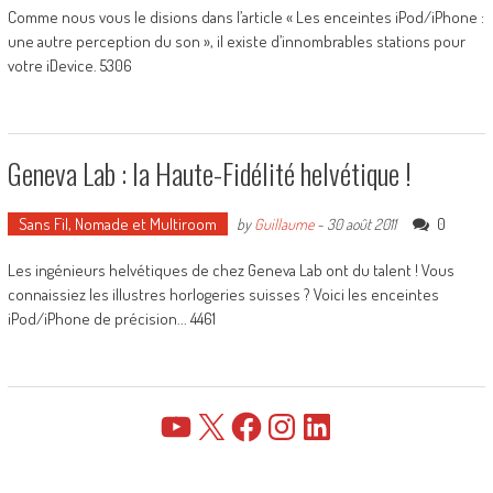
Comme nous vous le disions dans l’article « Les enceintes iPod/iPhone :
une autre perception du son », il existe d’innombrables stations pour
votre iDevice. 5306
Geneva Lab : la Haute-Fidélité helvétique !
Sans Fil, Nomade et Multiroom
0
by
Guillaume
-
30 août 2011
Les ingénieurs helvétiques de chez Geneva Lab ont du talent ! Vous
connaissiez les illustres horlogeries suisses ? Voici les enceintes
iPod/iPhone de précision... 4461
YouTube
X
Facebook
Instagram
LinkedIn