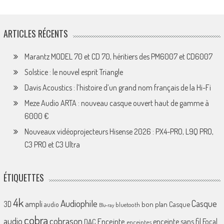
ARTICLES RÉCENTS
Marantz MODEL 70 et CD 70, héritiers des PM6007 et CD6007
Solstice : le nouvel esprit Triangle
Davis Acoustics : l’histoire d’un grand nom français de la Hi-Fi
Meze Audio ARTA : nouveau casque ouvert haut de gamme à
6000 €
Nouveaux vidéoprojecteurs Hisense 2026 : PX4-PRO, L9Q PRO,
C3 PRO et C3 Ultra
ÉTIQUETTES
4k
Audiophile
Casque
ampli
3D
bon plan
Casque
audio
bluetooth
Blu-ray
cobra
cobrason
audio
Enceinte
enceinte sans fil
Focal
DAC
enceintes