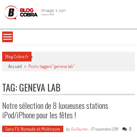
Blog Cobra
Toute l'actu Image & Son !
Blog Cobra.fr
Accueil
>
Posts tagged "geneva lab"
TAG: GENEVA LAB
Notre sélection de 8 luxueuses stations
iPod/iPhone pour les fêtes !
Sans Fil, Nomade et Multiroom
0
by
Guillaume
-
17 novembre 2011