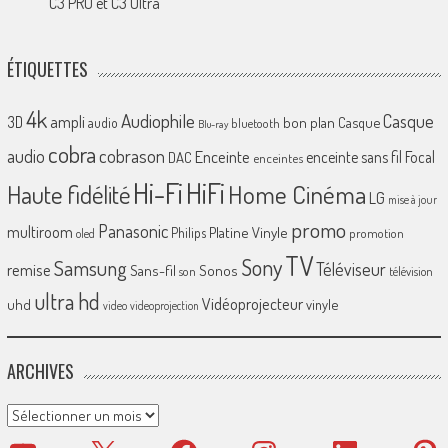
C3 PRO et C3 Ultra
ÉTIQUETTES
4k
Audiophile
Casque
ampli
3D
bon plan
Casque
audio
bluetooth
Blu-ray
cobra
cobrason
audio
Enceinte
enceinte sans fil
Focal
DAC
enceintes
Hi-Fi
HiFi
Home Cinéma
Haute fidélité
LG
mise à jour
promo
Panasonic
multiroom
Platine Vinyle
Philips
promotion
oled
TV
Sony
Samsung
Téléviseur
remise
Sans-fil
Sonos
son
télévision
ultra hd
Vidéoprojecteur
uhd
vinyle
video
videoprojection
ARCHIVES
Archives