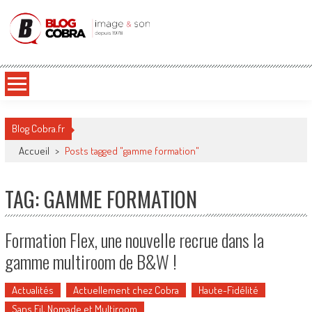
Blog Cobra
Toute l'actu Image & Son !
Blog Cobra.fr
Accueil
>
Posts tagged "gamme formation"
TAG: GAMME FORMATION
Formation Flex, une nouvelle recrue dans la
gamme multiroom de B&W !
Actualités
Actuellement chez Cobra
Haute-Fidélité
Sans Fil, Nomade et Multiroom