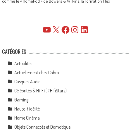
comme le « HomePod » de Bowers & Wilkins, la Formation Flex
YouTube
X
Facebook
Instagram
LinkedIn
CATÉGORIES
Actualités
Actuellement chez Cobra
Casques Audio
Célébrités & Hi-Fi (#HifiStars)
Gaming
Haute-Fidélité
Home Cinéma
Objets Connectés et Domotique