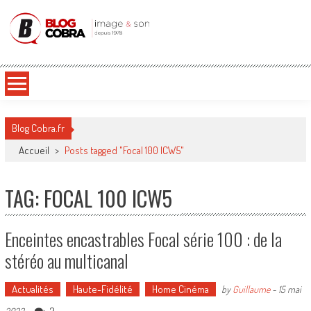
Blog Cobra
Toute l'actu Image & Son !
Blog Cobra.fr
Accueil
>
Posts tagged "Focal 100 ICW5"
TAG: FOCAL 100 ICW5
Enceintes encastrables Focal série 100 : de la
stéréo au multicanal
Actualités
Haute-Fidélité
Home Cinéma
by
Guillaume
-
15 mai