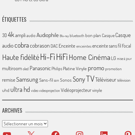
ÉTIQUETTES
4k
Audiophile
Casque
ampli
3D
bon plan
Casque
audio
bluetooth
Blu-ray
cobra
cobrason
audio
Enceinte
enceinte sans fil
Focal
DAC
enceintes
Hi-Fi
HiFi
Home Cinéma
Haute fidélité
LG
mise à jour
promo
Panasonic
multiroom
Platine Vinyle
Philips
promotion
oled
TV
Sony
Samsung
Téléviseur
remise
Sans-fil
Sonos
son
télévision
ultra hd
Vidéoprojecteur
uhd
vinyle
video
videoprojection
ARCHIVES
Archives
YouTube
X
Facebook
Instagram
LinkedIn
Pinter