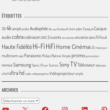
ÉTIQUETTES
4k
Audiophile
Casque
ampli
3D
bon plan
Casque
audio
bluetooth
Blu-ray
cobra
cobrason
audio
Enceinte
enceinte sans fil
Focal
DAC
enceintes
Hi-Fi
HiFi
Home Cinéma
Haute fidélité
LG
mise à jour
promo
Panasonic
multiroom
Platine Vinyle
Philips
promotion
oled
TV
Sony
Samsung
Téléviseur
remise
Sans-fil
Sonos
son
télévision
ultra hd
Vidéoprojecteur
uhd
vinyle
video
videoprojection
ARCHIVES
Archives
YouTube
X
Facebook
Instagram
LinkedIn
Pinter