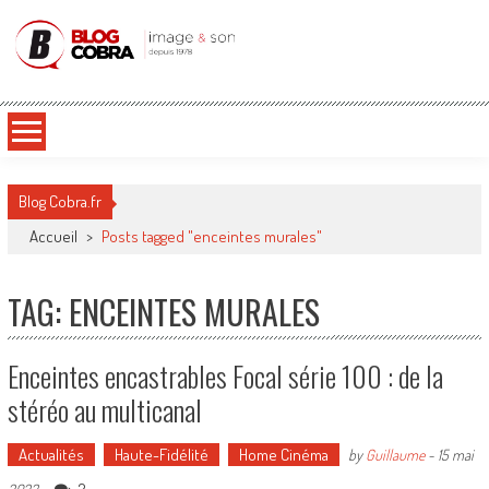
Blog Cobra
Toute l'actu Image & Son !
Blog Cobra.fr
Accueil
>
Posts tagged "enceintes murales"
TAG: ENCEINTES MURALES
Enceintes encastrables Focal série 100 : de la
stéréo au multicanal
Actualités
Haute-Fidélité
Home Cinéma
by
Guillaume
-
15 mai