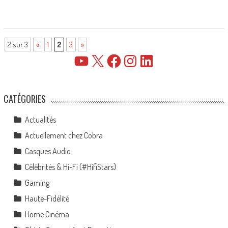
2 sur 3
«
1
2
3
»
YouTube
X
Facebook
Instagram
LinkedIn
CATÉGORIES
Actualités
Actuellement chez Cobra
Casques Audio
Célébrités & Hi-Fi (#HifiStars)
Gaming
Haute-Fidélité
Home Cinéma