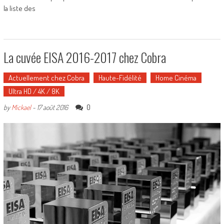
la liste des
La cuvée EISA 2016-2017 chez Cobra
Actuellement chez Cobra
Haute-Fidélité
Home Cinéma
Ultra HD / 4K / 8K
0
by
Mickael
-
17 août 2016