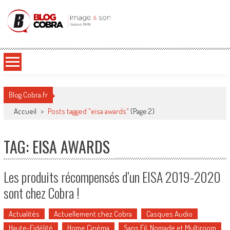
Blog Cobra
Toute l'actu Image & Son !
Blog Cobra.fr
Accueil
>
Posts tagged "eisa awards"
(Page 2)
TAG: EISA AWARDS
Les produits récompensés d’un EISA 2019-2020
sont chez Cobra !
Actualités
Actuellement chez Cobra
Casques Audio
Haute-Fidélité
Home Cinéma
Sans Fil, Nomade et Multiroom