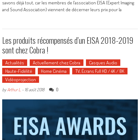
savons déjà tout, car les membres de l’association EISA (Expert Imaging
and Sound Association) viennent de décerner leurs prix pour la
Les produits récompensés d’un EISA 2018-2019
sont chez Cobra !
Actualités
Actuellement chez Cobra
Casques Audio
Haute-Fidélité
Home Cinéma
TV, Écrans Full HD / 4K / 8K
Vidéoprojection
0
by
Arthur L.
-
16 août 2018