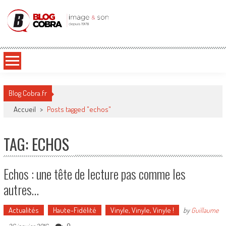
Blog Cobra
Toute l'actu Image & Son !
Blog Cobra.fr
Accueil
>
Posts tagged "echos"
TAG: ECHOS
Echos : une tête de lecture pas comme les
autres…
Actualités
Haute-Fidélité
Vinyle, Vinyle, Vinyle !
by
Guillaume