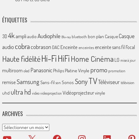
ÉTIQUETTES
4k
Audiophile
Casque
ampli
3D
bon plan
Casque
audio
bluetooth
Blu-ray
cobra
cobrason
audio
Enceinte
enceinte sans fil
Focal
DAC
enceintes
Hi-Fi
HiFi
Home Cinéma
Haute fidélité
LG
mise à jour
promo
Panasonic
multiroom
Platine Vinyle
Philips
promotion
oled
TV
Sony
Samsung
Téléviseur
remise
Sans-fil
Sonos
son
télévision
ultra hd
Vidéoprojecteur
uhd
vinyle
video
videoprojection
ARCHIVES
Archives
YouTube
X
Facebook
Instagram
LinkedIn
Pinter