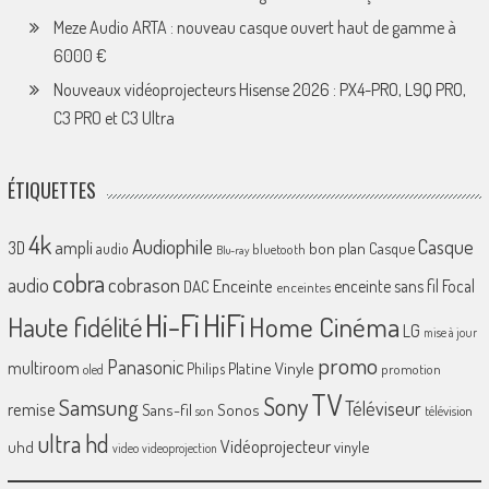
Meze Audio ARTA : nouveau casque ouvert haut de gamme à
6000 €
Nouveaux vidéoprojecteurs Hisense 2026 : PX4-PRO, L9Q PRO,
C3 PRO et C3 Ultra
ÉTIQUETTES
4k
Audiophile
Casque
ampli
3D
bon plan
Casque
audio
bluetooth
Blu-ray
cobra
cobrason
audio
Enceinte
enceinte sans fil
Focal
DAC
enceintes
Hi-Fi
HiFi
Home Cinéma
Haute fidélité
LG
mise à jour
promo
Panasonic
multiroom
Platine Vinyle
Philips
promotion
oled
TV
Sony
Samsung
Téléviseur
remise
Sans-fil
Sonos
son
télévision
ultra hd
Vidéoprojecteur
uhd
vinyle
video
videoprojection