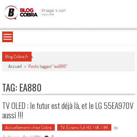
Blog Cobra
Toute l'actu Image & Son !
Blog Cobra.fr
Accueil
>
Posts tagged "ea880"
TAG: EA880
TV OLED : le futur est déjà là, et le LG 55EA970V
aussi !!!
Actuellement chez Cobra
TV, Écrans Full HD / 4K / 8K
by