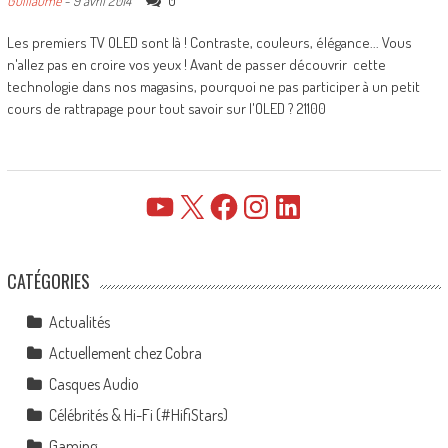
0
Guillaume
-
9 avril 2014
Les premiers TV OLED sont là ! Contraste, couleurs, élégance... Vous
n'allez pas en croire vos yeux ! Avant de passer découvrir cette
technologie dans nos magasins, pourquoi ne pas participer à un petit
cours de rattrapage pour tout savoir sur l'OLED ? 21100
YouTube
X
Facebook
Instagram
LinkedIn
CATÉGORIES
Actualités
Actuellement chez Cobra
Casques Audio
Célébrités & Hi-Fi (#HifiStars)
Gaming