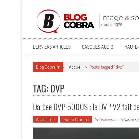
Blog Cobra
Toute l'actu Image & Son !
DERNIERS ARTICLES
CASQUES AUDIO
HAUTE-
Blog Cobra.fr
Accueil
>
Posts tagged "dvp"
TAG: DVP
Darbee DVP-5000S : le DVP V2 fait des
Actualités
Home Cinéma
by
Guillaume
-
20 janvier 