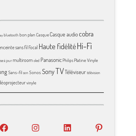
cobra
Casque audio
bon plan
Casque
bluetooth
ray
Hi-Fi
Haute fidélité
enceinte sans fil
Focal
Panasonic
multiroom
Platine Vinyle
Philips
se à jour
oled
TV
Sony
ung
Téléviseur
Sans-fil
Sonos
son
télévision
déoprojecteur
vinyle
Facebook
Instagram
LinkedIn
Pinterest