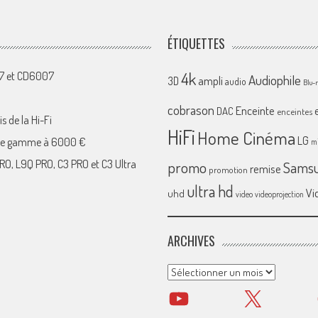
ÉTIQUETTES
4k
07 et CD6007
Audiophile
ampli
3D
audio
Blu-
cobrason
Enceinte
DAC
enceintes
s de la Hi-Fi
HiFi
Home Cinéma
LG
 de gamme à 6000 €
mi
RO, L9Q PRO, C3 PRO et C3 Ultra
promo
Sams
remise
promotion
ultra hd
Vi
uhd
video
videoprojection
ARCHIVES
Archives
YouTube
X