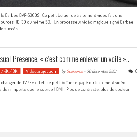
le Darbee DVP-5000S ! Ce petit boîtier de traitement vidéo fait une
des sources HD, 3D ou même SD. Un processeur vidéo magique signé Darbee
 le succès
sual Presence, « c’est comme enlever un voile »…
D / 4K / 8K
Vidéoprojection
by
Guillaume
-
30 décembre 2013
hanger de TV ! En effet, ce petit boîtier équipé du traitement vidéo
 de n'importe quelle source HDMI... Plus de contraste, plus de couleur :