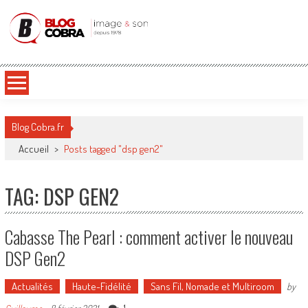
Blog Cobra
Toute l'actu Image & Son !
Blog Cobra.fr
Accueil
>
Posts tagged "dsp gen2"
TAG: DSP GEN2
Cabasse The Pearl : comment activer le nouveau
DSP Gen2
Actualités
Haute-Fidélité
Sans Fil, Nomade et Multiroom
by