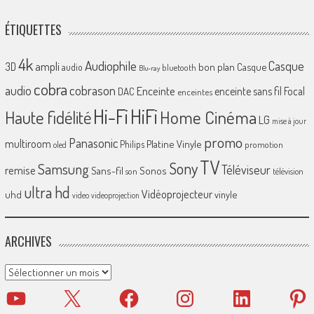
ÉTIQUETTES
4k
Audiophile
Casque
ampli
3D
bon plan
Casque
audio
bluetooth
Blu-ray
cobra
cobrason
audio
Enceinte
enceinte sans fil
Focal
DAC
enceintes
Hi-Fi
HiFi
Home Cinéma
Haute fidélité
LG
mise à jour
promo
Panasonic
multiroom
Platine Vinyle
Philips
promotion
oled
TV
Sony
Samsung
Téléviseur
remise
Sans-fil
Sonos
son
télévision
ultra hd
Vidéoprojecteur
uhd
vinyle
video
videoprojection
ARCHIVES
Archives
YouTube
X
Facebook
Instagram
LinkedIn
Pinter