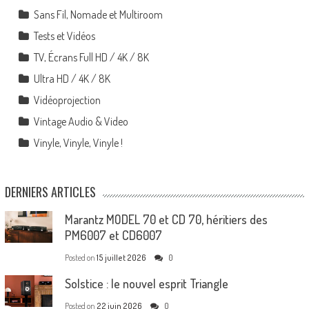
Sans Fil, Nomade et Multiroom
Tests et Vidéos
TV, Écrans Full HD / 4K / 8K
Ultra HD / 4K / 8K
Vidéoprojection
Vintage Audio & Video
Vinyle, Vinyle, Vinyle !
DERNIERS ARTICLES
Marantz MODEL 70 et CD 70, héritiers des
PM6007 et CD6007
Posted on
15 juillet 2026
0
Solstice : le nouvel esprit Triangle
Posted on
22 juin 2026
0