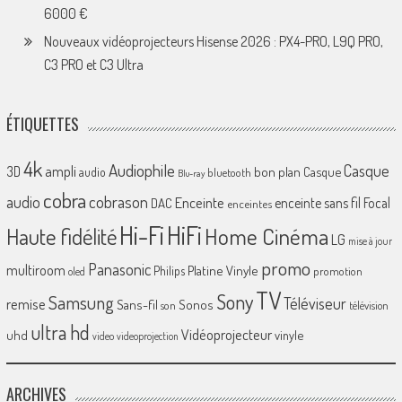
6000 €
Nouveaux vidéoprojecteurs Hisense 2026 : PX4-PRO, L9Q PRO,
C3 PRO et C3 Ultra
ÉTIQUETTES
4k
Audiophile
Casque
ampli
3D
bon plan
Casque
audio
bluetooth
Blu-ray
cobra
cobrason
audio
Enceinte
enceinte sans fil
Focal
DAC
enceintes
Hi-Fi
HiFi
Home Cinéma
Haute fidélité
LG
mise à jour
promo
Panasonic
multiroom
Platine Vinyle
Philips
promotion
oled
TV
Sony
Samsung
Téléviseur
remise
Sans-fil
Sonos
son
télévision
ultra hd
Vidéoprojecteur
uhd
vinyle
video
videoprojection
ARCHIVES