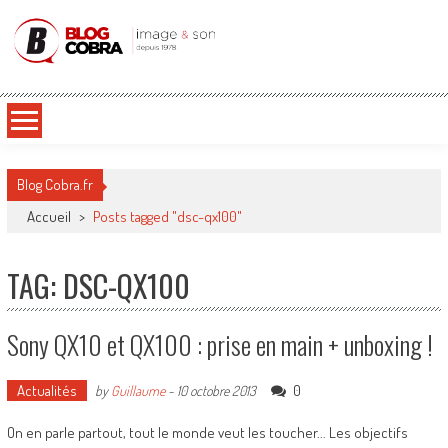
Blog Cobra
Toute l'actu Image & Son !
Blog Cobra.fr
Accueil
>
Posts tagged "dsc-qx100"
TAG: DSC-QX100
Sony QX10 et QX100 : prise en main + unboxing !
Actualités
0
by
Guillaume
-
10 octobre 2013
On en parle partout, tout le monde veut les toucher... Les objectifs