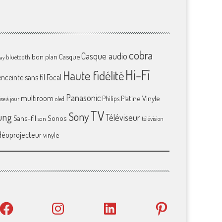
cobra
Casque audio
bon plan
Casque
bluetooth
ray
Hi-Fi
Haute fidélité
enceinte sans fil
Focal
Panasonic
multiroom
Platine Vinyle
Philips
se à jour
oled
TV
Sony
ung
Téléviseur
Sans-fil
Sonos
son
télévision
déoprojecteur
vinyle
Facebook
Instagram
LinkedIn
Pinterest