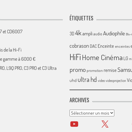
ÉTIQUETTES
4k
07 et CD6007
Audiophile
ampli
3D
audio
Blu-
cobrason
Enceinte
DAC
enceintes
s de la Hi-Fi
HiFi
Home Cinéma
LG
 de gamme à 6000 €
mi
RO, L9Q PRO, C3 PRO et C3 Ultra
promo
Sams
remise
promotion
ultra hd
Vi
uhd
video
videoprojection
ARCHIVES
Archives
YouTube
X