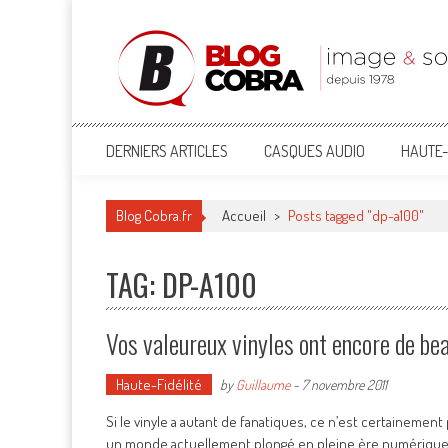
Blog Cobra
Toute l'actu Image & Son !
DERNIERS ARTICLES
CASQUES AUDIO
HAUTE-
Blog Cobra.fr
Accueil
>
Posts tagged "dp-a100"
TAG: DP-A100
Vos valeureux vinyles ont encore de bea
Haute-Fidélité
by
Guillaume
-
7 novembre 2011
Si le vinyle a autant de fanatiques, ce n’est certainemen
un monde actuellement plongé en pleine ère numérique, le