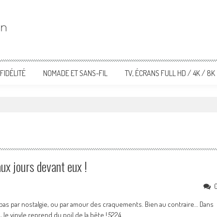
FIDÉLITÉ
NOMADE ET SANS-FIL
TV, ÉCRANS FULL HD / 4K / 8K
ux jours devant eux !
t pas par nostalgie, ou par amour des craquements. Bien au contraire… Dans
 vinyle reprend du poil de la bête ! 5224