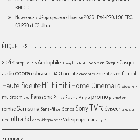
6000 €
Nouveaux vidéoprojecteurs Hisense 2026 : PX4-PRO, L9Q PRO,
C3 PRO et C3 Ultra
ÉTIQUETTES
4k
Audiophile
Casque
ampli
3D
bon plan
Casque
audio
bluetooth
Blu-ray
cobra
cobrason
audio
Enceinte
enceinte sans fil
Focal
DAC
enceintes
Hi-Fi
HiFi
Home Cinéma
Haute fidélité
LG
mise à jour
promo
Panasonic
multiroom
Platine Vinyle
Philips
promotion
oled
TV
Sony
Samsung
Téléviseur
remise
Sans-fil
Sonos
son
télévision
ultra hd
Vidéoprojecteur
uhd
vinyle
video
videoprojection