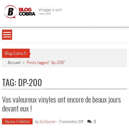
Blog Cobra
Toute l'actu Image & Son !
Blog Cobra.fr
Accueil
>
Posts tagged "dp-200"
TAG: DP-200
Vos valeureux vinyles ont encore de beaux jours
devant eux !
Haute-Fidélité
0
by
Guillaume
-
7 novembre 2011