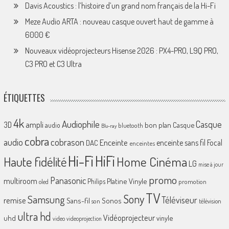
Davis Acoustics : l’histoire d’un grand nom français de la Hi-Fi
Meze Audio ARTA : nouveau casque ouvert haut de gamme à
6000 €
Nouveaux vidéoprojecteurs Hisense 2026 : PX4-PRO, L9Q PRO,
C3 PRO et C3 Ultra
ÉTIQUETTES
4k
Audiophile
Casque
ampli
3D
bon plan
Casque
audio
bluetooth
Blu-ray
cobra
cobrason
audio
Enceinte
enceinte sans fil
Focal
DAC
enceintes
Hi-Fi
HiFi
Home Cinéma
Haute fidélité
LG
mise à jour
promo
Panasonic
multiroom
Platine Vinyle
Philips
promotion
oled
TV
Sony
Samsung
Téléviseur
remise
Sans-fil
Sonos
son
télévision
ultra hd
Vidéoprojecteur
uhd
vinyle
video
videoprojection