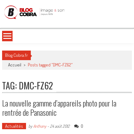
Blog Cobra
Toute l'actu Image & Son !
Blog Cobra.fr
Accueil
>
Posts tagged "DMC-FZ62"
TAG: DMC-FZ62
La nouvelle gamme d’appareils photo pour la
rentrée de Panasonic
Actualités
0
by
Anthony
-
24 août 2012