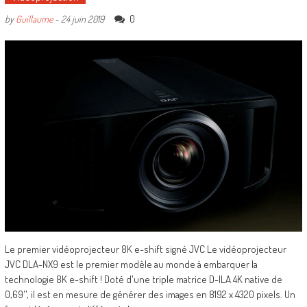
0
by
Guillaume
-
24 juin 2019
Le premier vidéoprojecteur 8K e-shift signé JVC Le vidéoprojecteur
JVC DLA-NX9 est le premier modèle au monde à embarquer la
technologie 8K e-shift ! Doté d'une triple matrice D-ILA 4K native de
0,69'', il est en mesure de générer des images en 8192 x 4320 pixels. Un