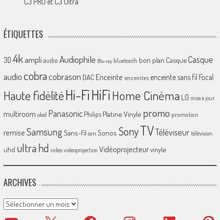
C3 PRO et C3 Ultra
ÉTIQUETTES
4k
Audiophile
Casque
ampli
3D
bon plan
Casque
audio
bluetooth
Blu-ray
cobra
cobrason
audio
Enceinte
enceinte sans fil
Focal
DAC
enceintes
Hi-Fi
HiFi
Home Cinéma
Haute fidélité
LG
mise à jour
promo
Panasonic
multiroom
Platine Vinyle
Philips
promotion
oled
TV
Sony
Samsung
Téléviseur
remise
Sans-fil
Sonos
son
télévision
ultra hd
Vidéoprojecteur
uhd
vinyle
video
videoprojection
ARCHIVES
Archives