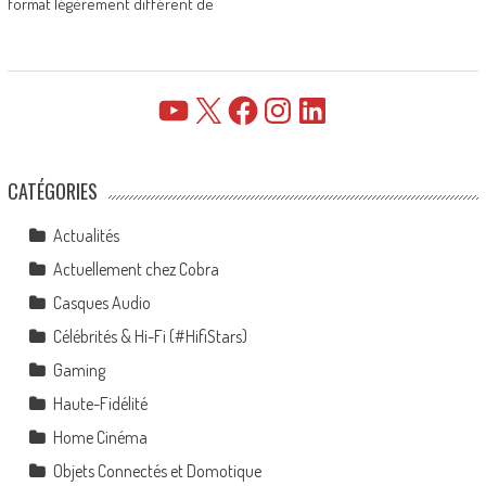
format légèrement différent de
YouTube
X
Facebook
Instagram
LinkedIn
CATÉGORIES
Actualités
Actuellement chez Cobra
Casques Audio
Célébrités & Hi-Fi (#HifiStars)
Gaming
Haute-Fidélité
Home Cinéma
Objets Connectés et Domotique