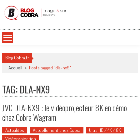
Blog Cobra
Toute l'actu Image & Son !
Blog Cobra.fr
Accueil
>
Posts tagged "dla-nx9"
TAG: DLA-NX9
JVC DLA-NX9 : le vidéoprojecteur 8K en démo
chez Cobra Wagram
Actualités
Actuellement chez Cobra
Ultra HD / 4K / 8K
Vidéoprojection