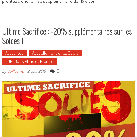
profitez d'une remise supplémentaire de -15% sur
Ultime Sacrifice : -20% supplémentaires sur les
Soldes !
Actualités
Actuellement chez Cobra
ODR, Bons Plans et Promo…
0
by
Guillaume
-
2 août 2016