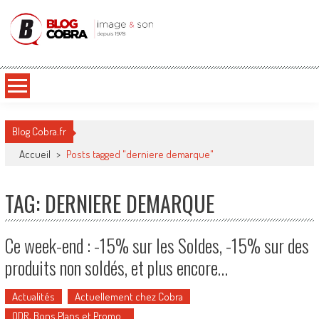
Blog Cobra
Toute l'actu Image & Son !
Blog Cobra.fr
Accueil
>
Posts tagged "derniere demarque"
TAG: DERNIERE DEMARQUE
Ce week-end : -15% sur les Soldes, -15% sur des
produits non soldés, et plus encore…
Actualités
Actuellement chez Cobra
ODR, Bons Plans et Promo…