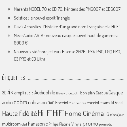
Marantz MODEL 70 et CD 70, héritiers des PM6007 et CD6007
Solstice : le nouvel esprit Triangle
Davis Acoustics : l’histoire d’un grand nom français de la Hi-Fi
Meze Audio ARTA : nouveau casque ouvert haut de gamme à
6000 €
Nouveaux vidéoprojecteurs Hisense 2026 : PX4-PRO, L9Q PRO,
C3 PRO et C3 Ultra
ÉTIQUETTES
4k
Audiophile
Casque
ampli
3D
bon plan
Casque
audio
bluetooth
Blu-ray
cobra
cobrason
audio
Enceinte
enceinte sans fil
Focal
DAC
enceintes
Hi-Fi
HiFi
Home Cinéma
Haute fidélité
LG
mise à jour
promo
Panasonic
multiroom
Platine Vinyle
Philips
promotion
oled