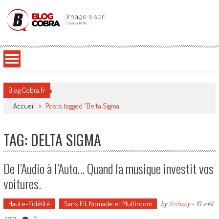
Blog Cobra
Toute l'actu Image & Son !
Blog Cobra.fr
Accueil
>
Posts tagged "Delta Sigma"
TAG: DELTA SIGMA
De l’Audio à l’Auto… Quand la musique investit vos
voitures.
Haute-Fidélité
Sans Fil, Nomade et Multiroom
by
Anthony
-
19 août