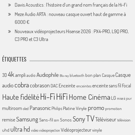
Davis Acoustics : l’histoire d’un grand nom français de la Hi-Fi
Meze Audio ARTA : nouveau casque ouvert haut de gamme à
6000 €
Nouveaux vidéoprojecteurs Hisense 2026 : PX4-PRO, L9Q PRO,
C3 PRO et C3 Ultra
ÉTIQUETTES
4k
Audiophile
Casque
ampli
3D
bon plan
Casque
audio
bluetooth
Blu-ray
cobra
cobrason
audio
Enceinte
enceinte sans fil
Focal
DAC
enceintes
Hi-Fi
HiFi
Home Cinéma
Haute fidélité
LG
mise à jour
promo
Panasonic
multiroom
Platine Vinyle
Philips
promotion
oled
TV
Sony
Samsung
Téléviseur
remise
Sans-fil
Sonos
son
télévision
ultra hd
Vidéoprojecteur
uhd
vinyle
video
videoprojection