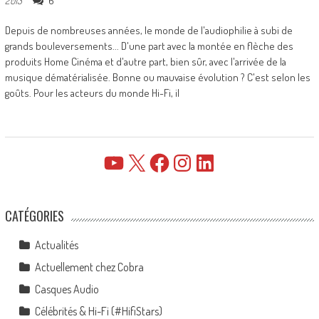
6
2013
Depuis de nombreuses années, le monde de l'audiophilie à subi de
grands bouleversements... D'une part avec la montée en flèche des
produits Home Cinéma et d'autre part, bien sûr, avec l'arrivée de la
musique dématérialisée. Bonne ou mauvaise évolution ? C'est selon les
goûts. Pour les acteurs du monde Hi-Fi, il
YouTube
X
Facebook
Instagram
LinkedIn
CATÉGORIES
Actualités
Actuellement chez Cobra
Casques Audio
Célébrités & Hi-Fi (#HifiStars)