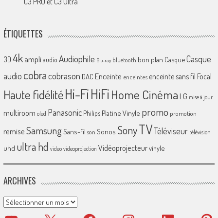
C3 PRO et C3 Ultra
ÉTIQUETTES
4k
Audiophile
Casque
ampli
3D
bon plan
Casque
audio
bluetooth
Blu-ray
cobra
cobrason
audio
Enceinte
enceinte sans fil
Focal
DAC
enceintes
Hi-Fi
HiFi
Home Cinéma
Haute fidélité
LG
mise à jour
promo
Panasonic
multiroom
Platine Vinyle
Philips
promotion
oled
TV
Sony
Samsung
Téléviseur
remise
Sans-fil
Sonos
son
télévision
ultra hd
Vidéoprojecteur
uhd
vinyle
video
videoprojection
ARCHIVES
Archives