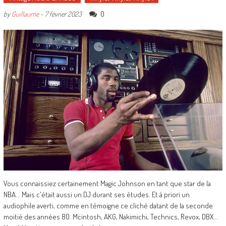
0
by
Guillaume
-
7 février 2023
Vous connaissiez certainement Magic Johnson en tant que star de la
NBA... Mais c'était aussi un DJ durant ses études. Et à priori un
audiophile averti, comme en témoigne ce cliché datant de la seconde
moitié des années 80. Mcintosh, AKG, Nakimichi, Technics, Revox, DBX...