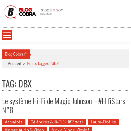
Blog Cobra
Toute l'actu Image & Son !
Blog Cobra.fr
Accueil
>
Posts tagged "dbx"
TAG: DBX
Le système Hi-Fi de Magic Johnson – #HifiStars
N°8
Actualités
Célébrités & Hi-Fi (#HifiStars)
Haute-Fidélité
Vintage Audio & Video
Vinyle, Vinyle, Vinyle !