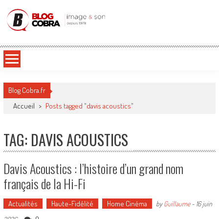
Blog Cobra
Toute l'actu Image & Son !
Blog Cobra.fr
Accueil
>
Posts tagged "davis acoustics"
TAG: DAVIS ACOUSTICS
Davis Acoustics : l’histoire d’un grand nom
français de la Hi-Fi
Actualités
Haute-Fidélité
Home Cinéma
by
Guillaume
-
16 juin