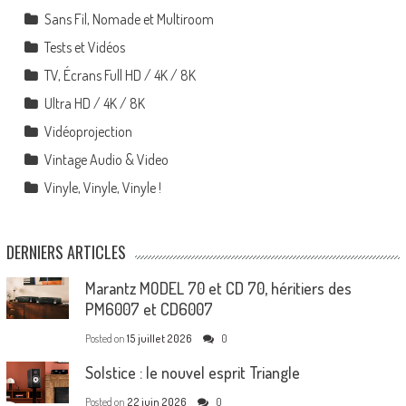
Sans Fil, Nomade et Multiroom
Tests et Vidéos
TV, Écrans Full HD / 4K / 8K
Ultra HD / 4K / 8K
Vidéoprojection
Vintage Audio & Video
Vinyle, Vinyle, Vinyle !
DERNIERS ARTICLES
Marantz MODEL 70 et CD 70, héritiers des
PM6007 et CD6007
Posted on
15 juillet 2026
0
Solstice : le nouvel esprit Triangle
Posted on
22 juin 2026
0