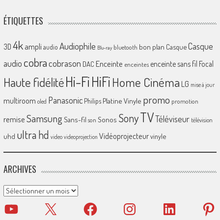
ÉTIQUETTES
4k
Audiophile
Casque
ampli
3D
bon plan
Casque
audio
bluetooth
Blu-ray
cobra
cobrason
audio
Enceinte
enceinte sans fil
Focal
DAC
enceintes
Hi-Fi
HiFi
Home Cinéma
Haute fidélité
LG
mise à jour
promo
Panasonic
multiroom
Platine Vinyle
Philips
promotion
oled
TV
Sony
Samsung
Téléviseur
remise
Sans-fil
Sonos
son
télévision
ultra hd
Vidéoprojecteur
uhd
vinyle
video
videoprojection
ARCHIVES
Archives
YouTube
X
Facebook
Instagram
LinkedIn
Pinter