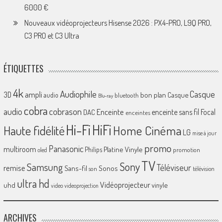
6000 €
Nouveaux vidéoprojecteurs Hisense 2026 : PX4-PRO, L9Q PRO,
C3 PRO et C3 Ultra
ÉTIQUETTES
4k
Audiophile
Casque
ampli
3D
bon plan
Casque
audio
bluetooth
Blu-ray
cobra
cobrason
audio
Enceinte
enceinte sans fil
Focal
DAC
enceintes
Hi-Fi
HiFi
Home Cinéma
Haute fidélité
LG
mise à jour
promo
Panasonic
multiroom
Platine Vinyle
Philips
promotion
oled
TV
Sony
Samsung
Téléviseur
remise
Sans-fil
Sonos
son
télévision
ultra hd
Vidéoprojecteur
uhd
vinyle
video
videoprojection
ARCHIVES