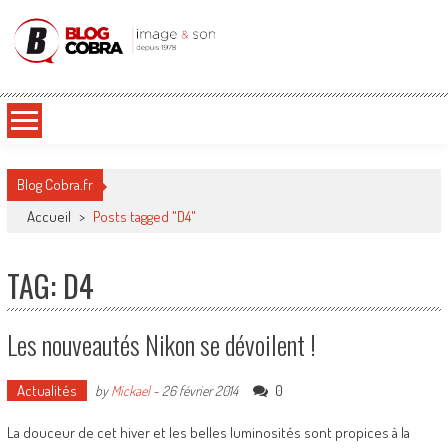
Blog Cobra
Toute l'actu Image & Son !
Blog Cobra.fr
Accueil
>
Posts tagged "D4"
TAG: D4
Les nouveautés Nikon se dévoilent !
Actualités
0
by
Mickael
-
26 février 2014
La douceur de cet hiver et les belles luminosités sont propices à la