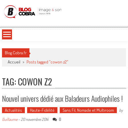
Blog Cobra
Toute l'actu Image & Son !
Blog Cobra.fr
Accueil
>
Posts tagged "cowon z2"
TAG: COWON Z2
Nouvel univers dédié aux Baladeurs Audiophiles !
Actualités
Haute-Fidélité
Sans Fil, Nomade et Multiroom
by
0
Guillaume
-
20 novembre 2014