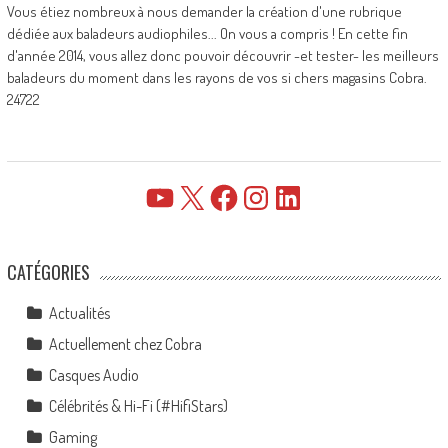
Vous étiez nombreux à nous demander la création d'une rubrique
dédiée aux baladeurs audiophiles... On vous a compris ! En cette fin
d'année 2014, vous allez donc pouvoir découvrir -et tester- les meilleurs
baladeurs du moment dans les rayons de vos si chers magasins Cobra.
24722
YouTube
X
Facebook
Instagram
LinkedIn
CATÉGORIES
Actualités
Actuellement chez Cobra
Casques Audio
Célébrités & Hi-Fi (#HifiStars)
Gaming