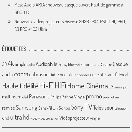
Meze Audio ARTA : nouveau casque ouvert haut de gamme à
6000 €
Nouveaux vidéoprojecteurs Hisense 2026 : PX4-PRO, L9Q PRO,
C3 PRO et C3 Ultra
ÉTIQUETTES
4k
Audiophile
Casque
ampli
3D
bon plan
Casque
audio
bluetooth
Blu-ray
cobra
cobrason
audio
Enceinte
enceinte sans fil
Focal
DAC
enceintes
Hi-Fi
HiFi
Home Cinéma
Haute fidélité
LG
mise à jour
promo
Panasonic
multiroom
Platine Vinyle
Philips
promotion
oled
TV
Sony
Samsung
Téléviseur
remise
Sans-fil
Sonos
son
télévision
ultra hd
Vidéoprojecteur
uhd
vinyle
video
videoprojection