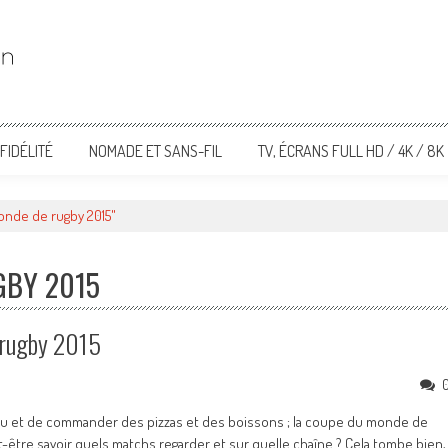
FIDÉLITÉ
NOMADE ET SANS-FIL
TV, ÉCRANS FULL HD / 4K / 8K
onde de rugby 2015"
GBY 2015
 rugby 2015
peau et de commander des pizzas et des boissons ; la coupe du monde de
t-être savoir quels matchs regarder et sur quelle chaîne ? Cela tombe bien,