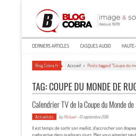
Blog Cobra
Toute l'actu Image & Son !
DERNIERS ARTICLES
CASQUES AUDIO
HAUTE-
Blog Cobra.fr
Accueil
>
Posts tagged "Coupe du m
TAG: COUPE DU MONDE DE RU
Calendrier TV de la Coupe du Monde de
Actualités
by
Mickael
-
13 septembre 2015
Il est temps de sortir son maillot, d'accrocher son dra
rugby arrive dans quelques jours. Mais vous aimeriez peu