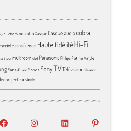
cobra
Casque audio
bon plan
Casque
bluetooth
ray
Hi-Fi
Haute fidélité
enceinte sans fil
Focal
Panasonic
multiroom
Platine Vinyle
Philips
se à jour
oled
TV
Sony
ung
Téléviseur
Sans-fil
Sonos
son
télévision
déoprojecteur
vinyle
Facebook
Instagram
LinkedIn
Pinterest