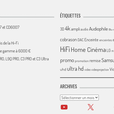
ÉTIQUETTES
4k
07 et CD6007
Audiophile
ampli
3D
audio
Blu-
cobrason
Enceinte
DAC
enceintes
s de la Hi-Fi
HiFi
Home Cinéma
LG
 de gamme à 6000 €
mi
RO, L9Q PRO, C3 PRO et C3 Ultra
promo
Sams
remise
promotion
ultra hd
Vi
uhd
video
videoprojection
ARCHIVES
Archives
YouTube
X