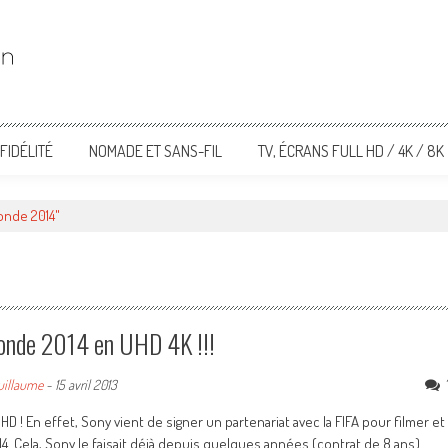
FIDÉLITÉ
NOMADE ET SANS-FIL
TV, ÉCRANS FULL HD / 4K / 8K
onde 2014"
Monde 2014 en UHD 4K !!!
uillaume
-
15 avril 2013
D ! En effet, Sony vient de signer un partenariat avec la FIFA pour filmer et
 Cela, Sony le faisait déjà depuis quelques années (contrat de 8 ans)...