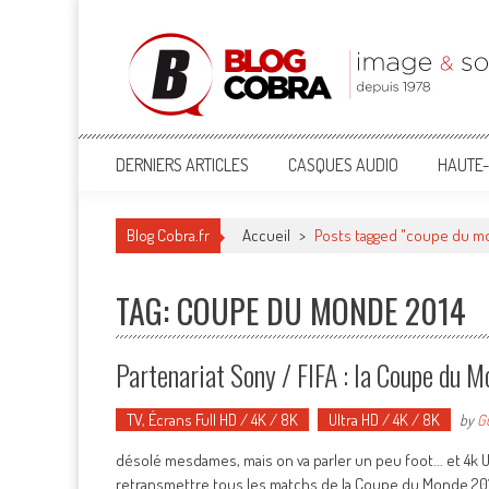
Blog Cobra
Toute l'actu Image & Son !
DERNIERS ARTICLES
CASQUES AUDIO
HAUTE-
Blog Cobra.fr
Accueil
>
Posts tagged "coupe du m
TAG: COUPE DU MONDE 2014
Partenariat Sony / FIFA : la Coupe du 
TV, Écrans Full HD / 4K / 8K
Ultra HD / 4K / 8K
by
G
désolé mesdames, mais on va parler un peu foot... et 4k UH
retransmettre tous les matchs de la Coupe du Monde 2014.