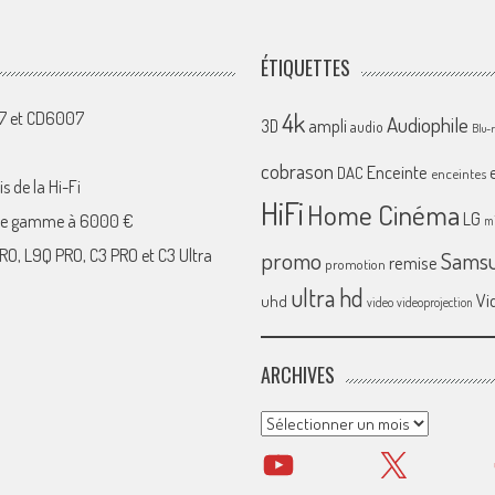
ÉTIQUETTES
4k
07 et CD6007
Audiophile
ampli
3D
audio
Blu-
cobrason
Enceinte
DAC
enceintes
s de la Hi-Fi
HiFi
Home Cinéma
LG
 de gamme à 6000 €
mi
RO, L9Q PRO, C3 PRO et C3 Ultra
promo
Sams
remise
promotion
ultra hd
Vi
uhd
video
videoprojection
ARCHIVES
Archives
YouTube
X