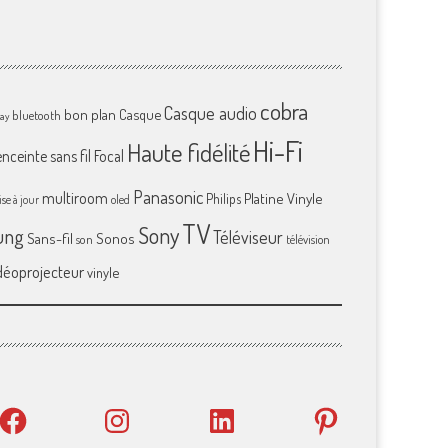
cobra
Casque audio
bon plan
Casque
bluetooth
ray
Hi-Fi
Haute fidélité
enceinte sans fil
Focal
Panasonic
multiroom
Platine Vinyle
Philips
se à jour
oled
TV
Sony
ung
Téléviseur
Sans-fil
Sonos
son
télévision
déoprojecteur
vinyle
Facebook
Instagram
LinkedIn
Pinterest