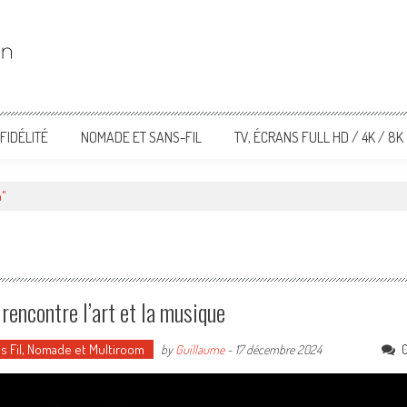
FIDÉLITÉ
NOMADE ET SANS-FIL
TV, ÉCRANS FULL HD / 4K / 8K
n"
rencontre l’art et la musique
s Fil, Nomade et Multiroom
by
Guillaume
-
17 décembre 2024