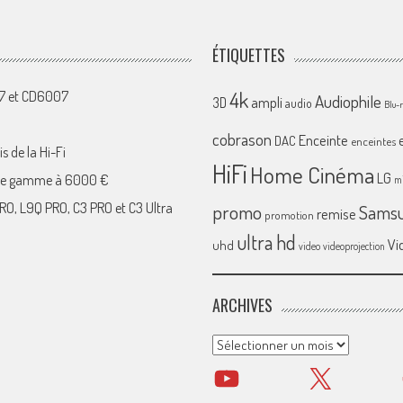
ÉTIQUETTES
4k
07 et CD6007
Audiophile
ampli
3D
audio
Blu-
cobrason
Enceinte
DAC
enceintes
s de la Hi-Fi
HiFi
Home Cinéma
LG
 de gamme à 6000 €
mi
RO, L9Q PRO, C3 PRO et C3 Ultra
promo
Sams
remise
promotion
ultra hd
Vi
uhd
video
videoprojection
ARCHIVES
Archives
YouTube
X