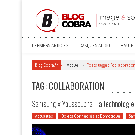
Blog Cobra
Toute l'actu Image & Son !
DERNIERS ARTICLES
CASQUES AUDIO
HAUTE-
Blog Cobra.fr
Accueil
>
Posts tagged "collaboratio
TAG: COLLABORATION
Samsung x Youssoupha : la technologie 
Actualités
Objets Connectés et Domotique
San