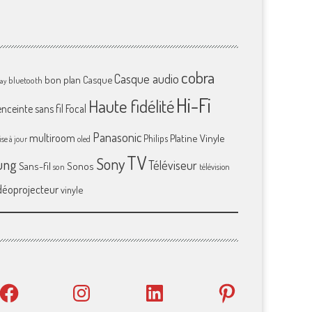
cobra
Casque audio
bon plan
Casque
bluetooth
ray
Hi-Fi
Haute fidélité
enceinte sans fil
Focal
Panasonic
multiroom
Platine Vinyle
Philips
se à jour
oled
TV
Sony
ung
Téléviseur
Sans-fil
Sonos
son
télévision
déoprojecteur
vinyle
Facebook
Instagram
LinkedIn
Pinterest