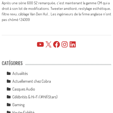
Après une série 600 S2 remarquée, c'est maintenant la gamme CM qui a
droit à son lot de modifications. Tweeter amélioré, restylage esthétique,
filtre revu, câblage Van Den Hul... Les ingénieurs de la firme anglaise n'ont
pas chômé ! 24309
YouTube
X
Facebook
Instagram
LinkedIn
CATÉGORIES
Actualités
Actuellement chez Cobra
Casques Audio
Célébrités & Hi-Fi (#HifiStars)
Gaming
Haute-Fidélité