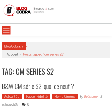
Blog Cobra
Toute l'actu Image & Son !
Blog Cobra.fr
Accueil
>
Posts tagged "cm series s2"
TAG: CM SERIES S2
B&W CM série S2, quoi de neuf ?
Actualités
Haute-Fidélité
Home Cinéma
by
Guillaume
-
8
0
octobre 2014