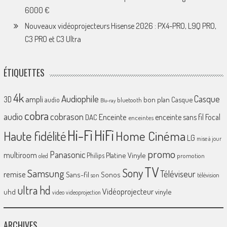
6000 €
Nouveaux vidéoprojecteurs Hisense 2026 : PX4-PRO, L9Q PRO,
C3 PRO et C3 Ultra
ÉTIQUETTES
4k
Audiophile
Casque
ampli
3D
bon plan
Casque
audio
bluetooth
Blu-ray
cobra
cobrason
audio
Enceinte
enceinte sans fil
Focal
DAC
enceintes
Hi-Fi
HiFi
Home Cinéma
Haute fidélité
LG
mise à jour
promo
Panasonic
multiroom
Platine Vinyle
Philips
promotion
oled
TV
Sony
Samsung
Téléviseur
remise
Sans-fil
Sonos
son
télévision
ultra hd
Vidéoprojecteur
uhd
vinyle
video
videoprojection
ARCHIVES