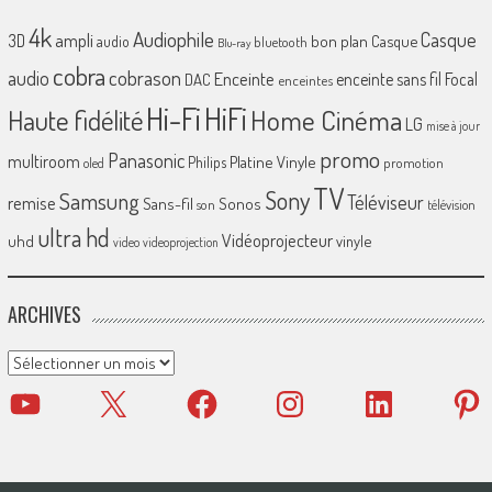
4k
Audiophile
Casque
ampli
3D
bon plan
Casque
audio
bluetooth
Blu-ray
cobra
cobrason
audio
Enceinte
enceinte sans fil
Focal
DAC
enceintes
Hi-Fi
HiFi
Home Cinéma
Haute fidélité
LG
mise à jour
promo
Panasonic
multiroom
Platine Vinyle
Philips
promotion
oled
TV
Sony
Samsung
Téléviseur
remise
Sans-fil
Sonos
son
télévision
ultra hd
Vidéoprojecteur
uhd
vinyle
video
videoprojection
ARCHIVES
Archives
YouTube
X
Facebook
Instagram
LinkedIn
Pinter