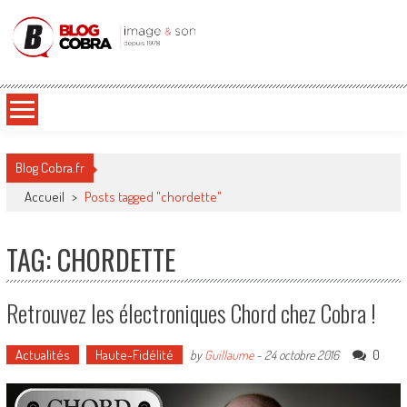
Blog Cobra
Toute l'actu Image & Son !
Blog Cobra.fr
Accueil
>
Posts tagged "chordette"
TAG: CHORDETTE
Retrouvez les électroniques Chord chez Cobra !
Actualités
Haute-Fidélité
0
by
Guillaume
-
24 octobre 2016