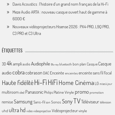
Davis Acoustics : l’histoire d’un grand nom français de la Hi-Fi
Meze Audio ARTA : nouveau casque ouvert haut de gamme à
6000 €
Nouveaux vidéoprojecteurs Hisense 2026 : PX4-PRO, L9Q PRO,
C3 PRO et C3 Ultra
ÉTIQUETTES
4k
Audiophile
Casque
ampli
3D
bon plan
Casque
audio
bluetooth
Blu-ray
cobra
cobrason
audio
Enceinte
enceinte sans fil
Focal
DAC
enceintes
Hi-Fi
HiFi
Home Cinéma
Haute fidélité
LG
mise à jour
promo
Panasonic
multiroom
Platine Vinyle
Philips
promotion
oled
TV
Sony
Samsung
Téléviseur
remise
Sans-fil
Sonos
son
télévision
ultra hd
Vidéoprojecteur
uhd
vinyle
video
videoprojection