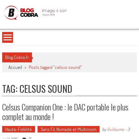
Blog Cobra
Toute l'actu Image & Son !
Blog Cobra.fr
Accueil
>
Posts tagged "celsus sound"
TAG: CELSUS SOUND
Celsus Companion One : le DAC portable le plus
complet au monde !
Haute-Fidélité
Sans Fil, Nomade et Multiroom
by
Guillaume
-
3