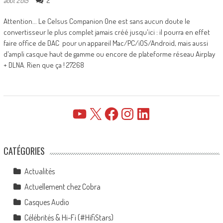
2
août 2015
Attention... Le Celsus Companion One est sans aucun doute le
convertisseur le plus complet jamais créé jusqu'ici : il pourra en effet
faire office de DAC pour un appareil Mac/PC/iOS/Android, mais aussi
d'ampli casque haut de gamme ou encore de plateforme réseau Airplay
+ DLNA. Rien que ça ! 27268
YouTube
X
Facebook
Instagram
LinkedIn
CATÉGORIES
Actualités
Actuellement chez Cobra
Casques Audio
Célébrités & Hi-Fi (#HifiStars)