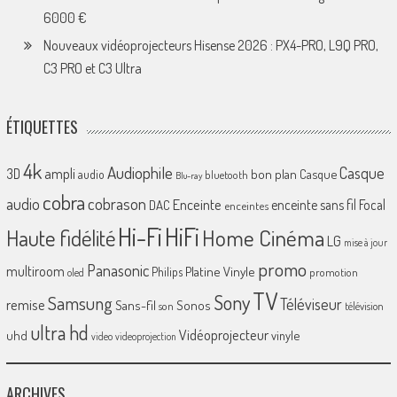
6000 €
Nouveaux vidéoprojecteurs Hisense 2026 : PX4-PRO, L9Q PRO,
C3 PRO et C3 Ultra
ÉTIQUETTES
4k
Audiophile
Casque
ampli
3D
bon plan
Casque
audio
bluetooth
Blu-ray
cobra
cobrason
audio
Enceinte
enceinte sans fil
Focal
DAC
enceintes
Hi-Fi
HiFi
Home Cinéma
Haute fidélité
LG
mise à jour
promo
Panasonic
multiroom
Platine Vinyle
Philips
promotion
oled
TV
Sony
Samsung
Téléviseur
remise
Sans-fil
Sonos
son
télévision
ultra hd
Vidéoprojecteur
uhd
vinyle
video
videoprojection
ARCHIVES