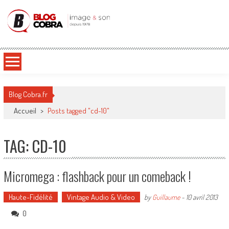
Blog Cobra
Toute l'actu Image & Son !
Blog Cobra.fr
Accueil
>
Posts tagged "cd-10"
TAG: CD-10
Micromega : flashback pour un comeback !
Haute-Fidélité
Vintage Audio & Video
by
Guillaume
-
10 avril 2013
0