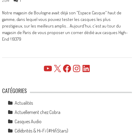
1
2014
Notre magasin de Boulogne avait déjà son "Espace Casque" haut de
gamme, dans lequel vous pouvez tester les casques les plus
prestigieux, sur les meilleurs amplis... Aujourd'hui, c'est au tour du
magasin de Paris de vous proposer un corner dédié aux casques High-
End ! 19379
YouTube
X
Facebook
Instagram
LinkedIn
CATÉGORIES
Actualités
Actuellement chez Cobra
Casques Audio
Célébrités & Hi-Fi (#HifiStars)