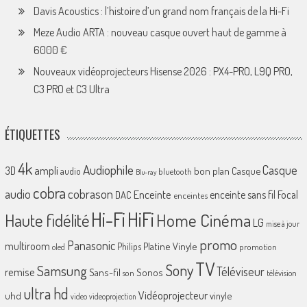
Davis Acoustics : l’histoire d’un grand nom français de la Hi-Fi
Meze Audio ARTA : nouveau casque ouvert haut de gamme à
6000 €
Nouveaux vidéoprojecteurs Hisense 2026 : PX4-PRO, L9Q PRO,
C3 PRO et C3 Ultra
ÉTIQUETTES
4k
Audiophile
Casque
ampli
3D
bon plan
Casque
audio
bluetooth
Blu-ray
cobra
cobrason
audio
Enceinte
enceinte sans fil
Focal
DAC
enceintes
Hi-Fi
HiFi
Home Cinéma
Haute fidélité
LG
mise à jour
promo
Panasonic
multiroom
Platine Vinyle
Philips
promotion
oled
TV
Sony
Samsung
Téléviseur
remise
Sans-fil
Sonos
son
télévision
ultra hd
Vidéoprojecteur
uhd
vinyle
video
videoprojection