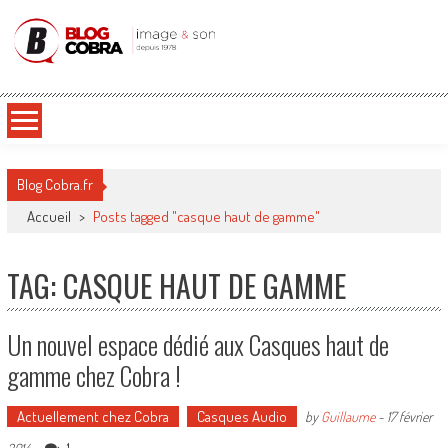
Blog Cobra
Toute l'actu Image & Son !
Blog Cobra.fr
Accueil
>
Posts tagged "casque haut de gamme"
TAG: CASQUE HAUT DE GAMME
Un nouvel espace dédié aux Casques haut de
gamme chez Cobra !
Actuellement chez Cobra
Casques Audio
by
Guillaume
-
17 février