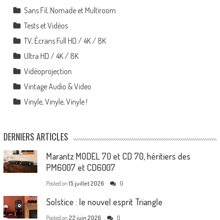
Sans Fil, Nomade et Multiroom
Tests et Vidéos
TV, Écrans Full HD / 4K / 8K
Ultra HD / 4K / 8K
Vidéoprojection
Vintage Audio & Video
Vinyle, Vinyle, Vinyle !
DERNIERS ARTICLES
Marantz MODEL 70 et CD 70, héritiers des
PM6007 et CD6007
Posted on
15 juillet 2026
0
Solstice : le nouvel esprit Triangle
Posted on
22 juin 2026
0