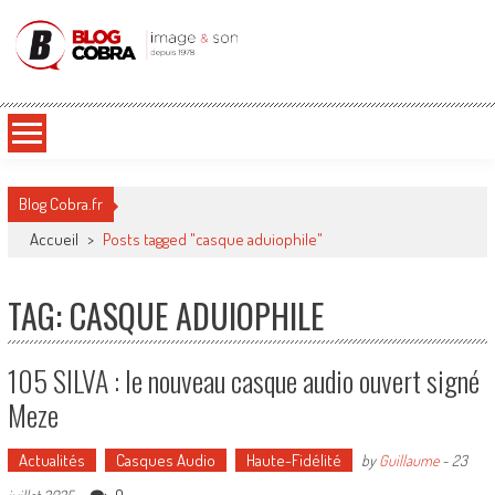
Blog Cobra
Toute l'actu Image & Son !
Blog Cobra.fr
Accueil
>
Posts tagged "casque aduiophile"
TAG: CASQUE ADUIOPHILE
105 SILVA : le nouveau casque audio ouvert signé
Meze
Actualités
Casques Audio
Haute-Fidélité
by
Guillaume
-
23