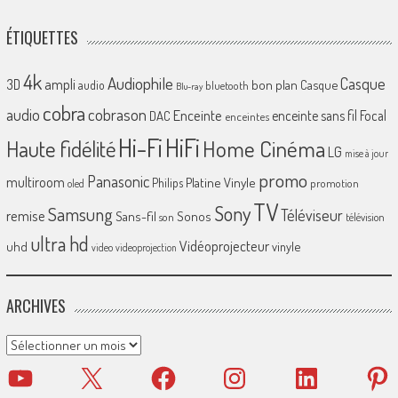
ÉTIQUETTES
4k
Audiophile
Casque
ampli
3D
bon plan
Casque
audio
bluetooth
Blu-ray
cobra
cobrason
audio
Enceinte
enceinte sans fil
Focal
DAC
enceintes
Hi-Fi
HiFi
Home Cinéma
Haute fidélité
LG
mise à jour
promo
Panasonic
multiroom
Platine Vinyle
Philips
promotion
oled
TV
Sony
Samsung
Téléviseur
remise
Sans-fil
Sonos
son
télévision
ultra hd
Vidéoprojecteur
uhd
vinyle
video
videoprojection
ARCHIVES
Archives
YouTube
X
Facebook
Instagram
LinkedIn
Pinter