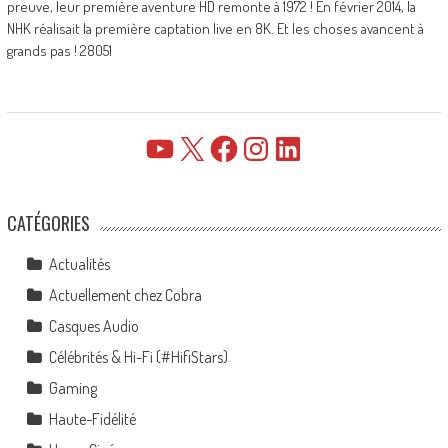
preuve, leur première aventure HD remonte à 1972 ! En février 2014, la
NHK réalisait la première captation live en 8K. Et les choses avancent à
grands pas ! 28051
YouTube
X
Facebook
Instagram
LinkedIn
CATÉGORIES
Actualités
Actuellement chez Cobra
Casques Audio
Célébrités & Hi-Fi (#HifiStars)
Gaming
Haute-Fidélité