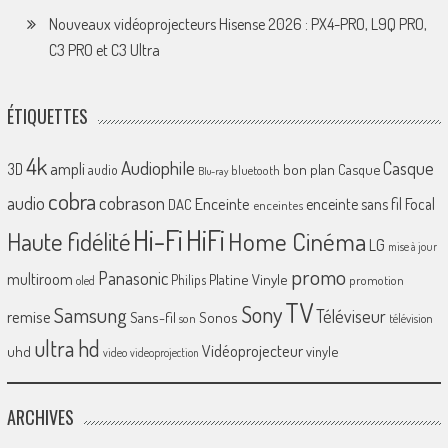
Nouveaux vidéoprojecteurs Hisense 2026 : PX4-PRO, L9Q PRO,
C3 PRO et C3 Ultra
ÉTIQUETTES
4k
Audiophile
Casque
ampli
3D
bon plan
Casque
audio
bluetooth
Blu-ray
cobra
cobrason
audio
Enceinte
enceinte sans fil
Focal
DAC
enceintes
Hi-Fi
HiFi
Home Cinéma
Haute fidélité
LG
mise à jour
promo
Panasonic
multiroom
Platine Vinyle
Philips
promotion
oled
TV
Sony
Samsung
Téléviseur
remise
Sans-fil
Sonos
son
télévision
ultra hd
Vidéoprojecteur
uhd
vinyle
video
videoprojection
ARCHIVES