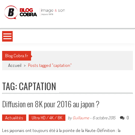
Blog Cobra
Toute l'actu Image & Son !
Blog Cobra.fr
Accueil
>
Posts tagged "captation"
TAG: CAPTATION
Diffusion en 8K pour 2016 au japon ?
Actualités
Ultra HD / 4K / 8K
0
by
Guillaume
-
6 octobre 2015
Les japonais ont toujours été à la pointe de la Haute-Définition : la