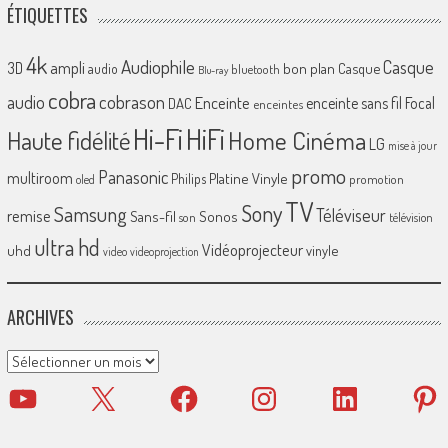
ÉTIQUETTES
4k
Audiophile
Casque
ampli
3D
bon plan
Casque
audio
bluetooth
Blu-ray
cobra
cobrason
audio
Enceinte
enceinte sans fil
Focal
DAC
enceintes
Hi-Fi
HiFi
Home Cinéma
Haute fidélité
LG
mise à jour
promo
Panasonic
multiroom
Platine Vinyle
Philips
promotion
oled
TV
Sony
Samsung
Téléviseur
remise
Sans-fil
Sonos
son
télévision
ultra hd
Vidéoprojecteur
uhd
vinyle
video
videoprojection
ARCHIVES
Archives
YouTube
X
Facebook
Instagram
LinkedIn
Pinter