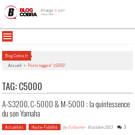
Blog Cobra
Toute l'actu Image & Son !
Blog Cobra.fr
Accueil
>
Posts tagged "c5000"
TAG: C5000
A-S3200, C-5000 & M-5000 : la quintessence
du son Yamaha
Actualités
Haute-Fidélité
3
by
Guillaume
-
10 octobre 2023