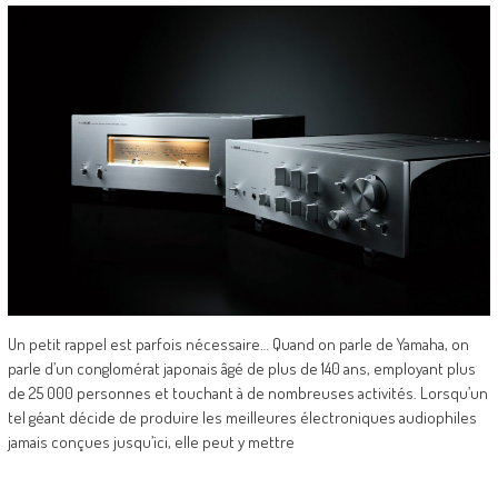
Un petit rappel est parfois nécessaire… Quand on parle de Yamaha, on
parle d’un conglomérat japonais âgé de plus de 140 ans, employant plus
de 25 000 personnes et touchant à de nombreuses activités. Lorsqu’un
tel géant décide de produire les meilleures électroniques audiophiles
jamais conçues jusqu’ici, elle peut y mettre